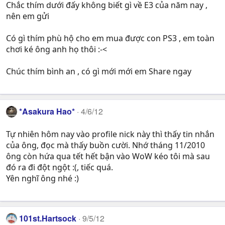
Chắc thím dưới đấy không biết gì về E3 của năm nay ,
nên em gửi
Có gì thím phù hộ cho em mua được con PS3 , em toàn
chơi ké ông anh họ thôi :-<
Chúc thím bình an , có gì mới mới em Share ngay
*Asakura Hao*
4/6/12
Tự nhiên hôm nay vào profile nick này thì thấy tin nhắn
của ông, đọc mà thấy buồn cười. Nhớ tháng 11/2010
ông còn hứa qua tết hết bận vào WoW kéo tôi mà sau
đó ra đi đột ngột :(, tiếc quá.
Yên nghĩ ông nhé :)
101st.Hartsock
9/5/12