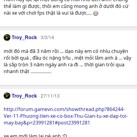
thể làm gì được, thôi em cũng mong anh ở dưới đó cứ
nài xe với chơi fps thật là vui là được....
Troy_Rock
3/3/14
mới đó mà đã 3 năm rồi ... dạo này em có nhìu chuyện
rối bời quá , đầu óc nặng trĩu , mệt mỏi lắm anh à ... vậy
là sắp tròn 3 năm ngày anh ra đi ... thời gian trôi qua
nhanh thật .................
Troy_Rock
27/11/13
http://forum.gamevn.com/showthread.php?864244-
Ver-11-Phuong-tien-xe-co-box-Thu-Gian-tu-xe-dap-toi-
may-bay&p=23991281#post23991281
xe em mới làm lại nè anh :D