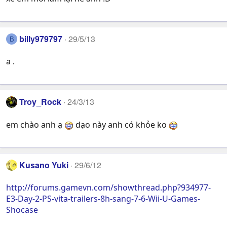
billy979797
29/5/13
B
a .
Troy_Rock
24/3/13
em chào anh ạ
dạo này anh có khỏe ko
Kusano Yuki
29/6/12
http://forums.gamevn.com/showthread.php?934977-
E3-Day-2-PS-vita-trailers-8h-sang-7-6-Wii-U-Games-
Shocase