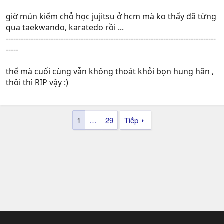
giờ mún kiếm chỗ học jujitsu ở hcm mà ko thấy đã từng
qua taekwando, karatedo rồi ...
------------------------------------------------------------------------------------
-----
thế mà cuối cùng vẫn không thoát khỏi bọn hung hãn ,
thôi thì RIP vậy :)
1
…
29
Tiếp