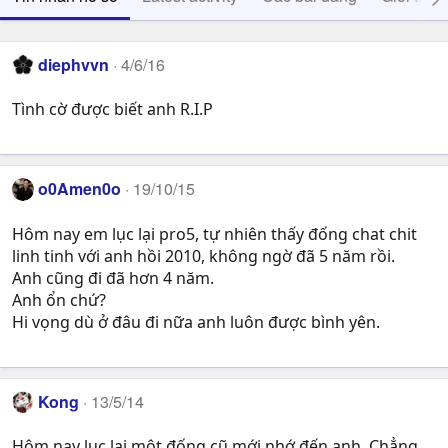
diephvvn
4/6/16
Tình cờ được biết anh R.I.P
o0Amen0o
19/10/15
Hôm nay em lục lại pro5, tự nhiên thấy đống chat chit
linh tinh với anh hồi 2010, không ngờ đã 5 năm rồi.
Anh cũng đi đã hơn 4 năm.
Anh ổn chứ?
Hi vọng dù ở đâu đi nữa anh luôn được bình yên.
Kong
13/5/14
Hôm nay lục lại một đống cũ mới nhớ đến anh. Chẳng