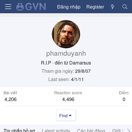
Đăng nhập
Register
phamduyanh
R.I.P
·
đến từ
Darnarsus
Tham gia ngày
29/8/07
Last seen
4/1/11
Bài viết
Reaction score
Điểm
4,206
4,496
0
Find
Tin nhắn hồ sơ
Latest activity
Các bài đăng
Giới thiệ