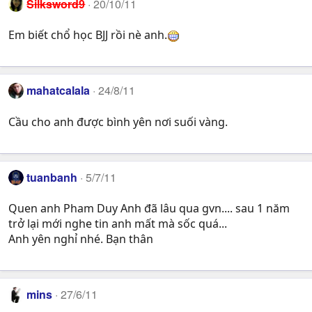
Silksword9
20/10/11
Em biết chổ học BJJ rồi nè anh.
mahatcalala
24/8/11
Cầu cho anh được bình yên nơi suối vàng.
tuanbanh
5/7/11
Quen anh Pham Duy Anh đã lâu qua gvn.... sau 1 năm
trở lại mới nghe tin anh mất mà sốc quá...
Anh yên nghỉ nhé. Bạn thân
mins
27/6/11