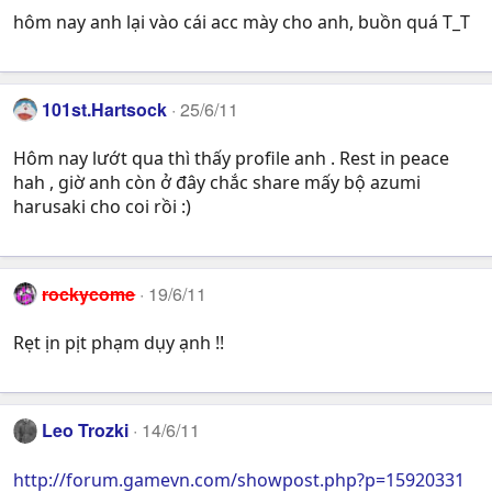
hôm nay anh lại vào cái acc mày cho anh, buồn quá T_T
101st.Hartsock
25/6/11
Hôm nay lướt qua thì thấy profile anh . Rest in peace
hah , giờ anh còn ở đây chắc share mấy bộ azumi
harusaki cho coi rồi :)
rockycome
19/6/11
Rẹt ịn pịt phạm dụy ạnh !!
Leo Trozki
14/6/11
http://forum.gamevn.com/showpost.php?p=15920331