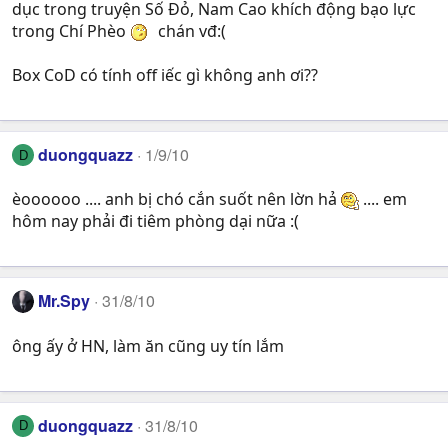
dục trong truyện Số Đỏ, Nam Cao khích động bạo lực
trong Chí Phèo
chán vđ:(
Box CoD có tính off iếc gì không anh ơi??
duongquazz
1/9/10
D
èoooooo .... anh bị chó cắn suốt nên lờn hả
.... em
hôm nay phải đi tiêm phòng dại nữa :(
Mr.Spy
31/8/10
ông ấy ở HN, làm ăn cũng uy tín lắm
duongquazz
31/8/10
D