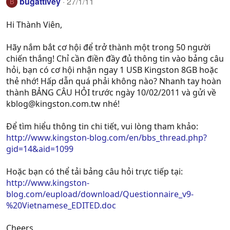
bugattivey
27/1/11
B
Hi Thành Viên,
Hãy nắm bắt cơ hội để trở thành một trong 50 người
chiến thắng! Chỉ cần điền đầy đủ thông tin vào bảng câu
hỏi, bạn có cơ hội nhận ngay 1 USB Kingston 8GB hoặc
thẻ nhớ! Hấp dẫn quá phải không nào? Nhanh tay hoàn
thành BẢNG CÂU HỎI trước ngày 10/02/2011 và gửi về
kblog@kingston.com.tw
nhé!
Để tìm hiểu thông tin chi tiết, vui lòng tham khảo:
http://www.kingston-blog.com/en/bbs_thread.php?
gid=14&aid=1099
Hoặc bạn có thể tải bảng câu hỏi trực tiếp tại:
http://www.kingston-
blog.com/eupload/download/Questionnaire_v9-
%20Vietnamese_EDITED.doc
Cheers,