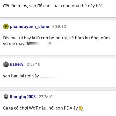
đệt lão mins, sao để chó sủa trong nhà thế này hả?
phamduyanh_clone
30/8/10
P
Dis mẹ tụi bay là lũ con bò ngu xi, về bóm ku ông, núm
vú mẹ mày đi!!!!!!!!!!!!!!!!!!!!!
usher9
27/8/10
sao bạn lại nói vậy ..................
thanghq2003
27/8/10
ủa ta có chơi WoT đâu, hỏi con PDA ấy