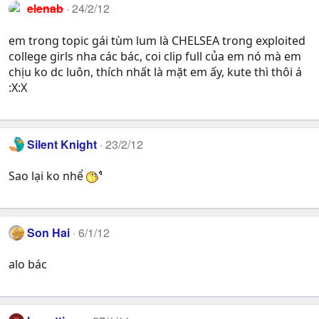
elenab
24/2/12
em trong topic gái tùm lum là CHELSEA trong exploited
college girls nha các bác, coi clip full của em nó mà em
chịu ko dc luôn, thích nhất là mặt em ấy, kute thì thôi á
:X:X
Silent Knight
23/2/12
Sao lại ko nhể
Son Hai
6/1/12
alo bác