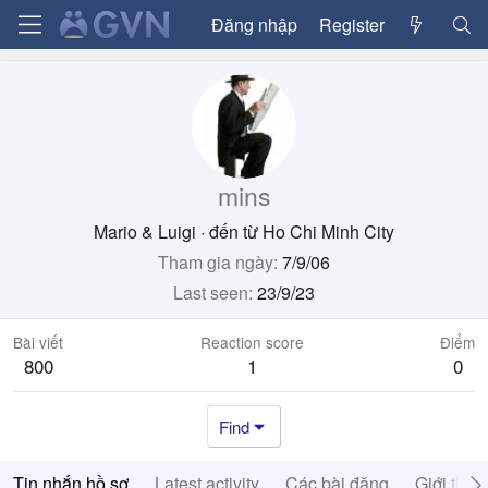
Đăng nhập
Register
mins
Mario & Luigi
·
đến từ
Ho Chi Minh City
Tham gia ngày
7/9/06
Last seen
23/9/23
Bài viết
Reaction score
Điểm
800
1
0
Find
Tin nhắn hồ sơ
Latest activity
Các bài đăng
Giới thiệ