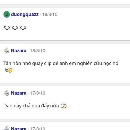
duongquazz
18/8/10
D
X_x x_x x_x
Nazara
18/8/10
Tân hôn nhớ quay clip để anh em nghiên cứu học hỏi
Nazara
17/8/10
Dạo này chả qua đấy nữa
Nazara
17/8/10