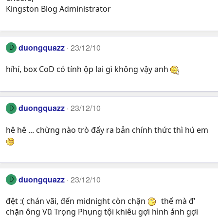
Kingston Blog Administrator
duongquazz
23/12/10
D
híhí, box CoD có tính ộp lai gì không vậy anh
duongquazz
23/12/10
D
hê hê ... chừng nào trò đấy ra bản chính thức thì hú em
duongquazz
23/12/10
D
đệt :( chán vãi, đến midnight còn chặn
thế mà đ'
chặn ông Vũ Trọng Phụng tội khiêu gợi hình ảnh gợi