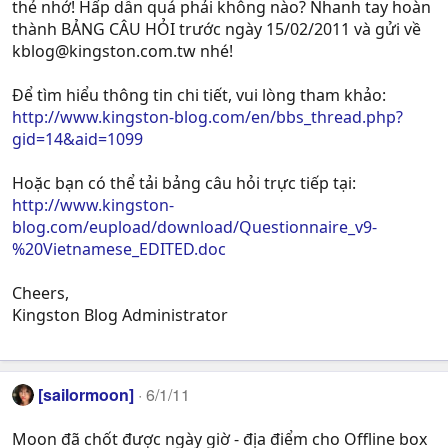
thẻ nhớ! Hấp dẫn quá phải không nào? Nhanh tay hoàn
thành BẢNG CÂU HỎI trước ngày 15/02/2011 và gửi về
kblog@kingston.com.tw
nhé!
Để tìm hiểu thông tin chi tiết, vui lòng tham khảo:
http://www.kingston-blog.com/en/bbs_thread.php?
gid=14&aid=1099
Hoặc bạn có thể tải bảng câu hỏi trực tiếp tại:
http://www.kingston-
blog.com/eupload/download/Questionnaire_v9-
%20Vietnamese_EDITED.doc
Cheers,
Kingston Blog Administrator
[sailormoon]
6/1/11
Moon đã chốt được ngày giờ - địa điểm cho Offline box