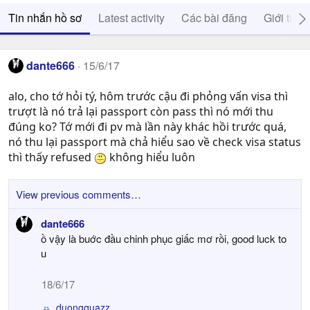
Tin nhắn hồ sơ
Latest activity
Các bài đăng
Giới thiệ
dante666
15/6/17
alo, cho tớ hỏi tý, hôm trước cậu đi phỏng vấn visa thì
trượt là nó trả lại passport còn pass thì nó mới thu
đúng ko? Tớ mới đi pv mà lần này khác hồi trước quá,
nó thu lại passport mà chả hiểu sao về check visa status
thì thấy refused
không hiểu luôn
View previous comments…
dante666
ồ vậy là buớc đầu chinh phục giấc mơ rồi, good luck to
u
18/6/17
duongquazz