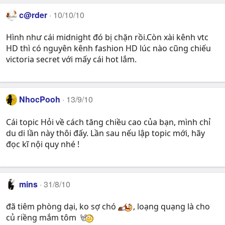
c@rder
10/10/10
Hình như cái midnight đó bị chặn rồi.Còn xài kênh vtc
HD thì có nguyên kênh fashion HD lúc nào cũng chiếu
victoria secret với mấy cái hot lắm.
NhocPooh
13/9/10
Cái topic Hỏi về cách tăng chiều cao của bạn, mình chỉ
du di lần này thôi đấy. Lần sau nếu lập topic mới, hãy
đọc kĩ nội quy nhé !
mins
31/8/10
đã tiêm phòng dại, ko sợ chó
, loạng quạng là cho
củ riềng mắm tôm