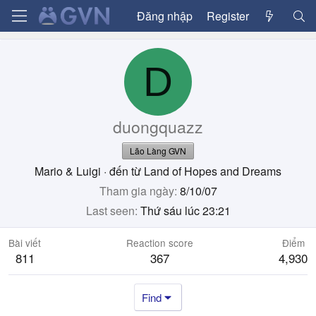
Đăng nhập
Register
D
duongquazz
Lão Làng GVN
Mario & Luigi
·
đến từ
Land of Hopes and Dreams
Tham gia ngày
8/10/07
Last seen
Thứ sáu lúc 23:21
Bài viết
Reaction score
Điểm
811
367
4,930
Find