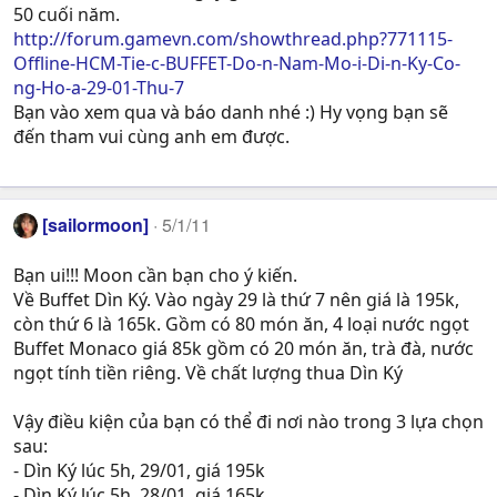
50 cuối năm.
http://forum.gamevn.com/showthread.php?771115-
Offline-HCM-Tie-c-BUFFET-Do-n-Nam-Mo-i-Di-n-Ky-Co-
ng-Ho-a-29-01-Thu-7
Bạn vào xem qua và báo danh nhé :) Hy vọng bạn sẽ
đến tham vui cùng anh em được.
[sailormoon]
5/1/11
Bạn ui!!! Moon cần bạn cho ý kiến.
Về Buffet Dìn Ký. Vào ngày 29 là thứ 7 nên giá là 195k,
còn thứ 6 là 165k. Gồm có 80 món ăn, 4 loại nước ngọt
Buffet Monaco giá 85k gồm có 20 món ăn, trà đà, nước
ngọt tính tiền riêng. Về chất lượng thua Dìn Ký
Vậy điều kiện của bạn có thể đi nơi nào trong 3 lựa chọn
sau:
- Dìn Ký lúc 5h, 29/01, giá 195k
- Dìn Ký lúc 5h, 28/01, giá 165k