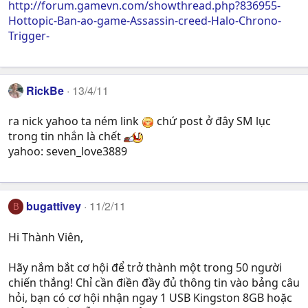
http://forum.gamevn.com/showthread.php?836955-
Hottopic-Ban-ao-game-Assassin-creed-Halo-Chrono-
Trigger-
RickBe
13/4/11
ra nick yahoo ta ném link
chứ post ở đây SM lục
trong tin nhắn là chết
yahoo: seven_love3889
bugattivey
11/2/11
B
Hi Thành Viên,
Hãy nắm bắt cơ hội để trở thành một trong 50 người
chiến thắng! Chỉ cần điền đầy đủ thông tin vào bảng câu
hỏi, bạn có cơ hội nhận ngay 1 USB Kingston 8GB hoặc