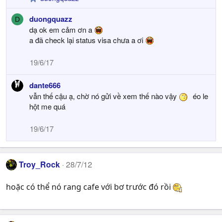
R
e
duongquazz
D
a
dạ ok em cảm ơn a
c
t
a đã check lại status visa chưa a ơi
i
o
19/6/17
n
s
dante666
:
vẫn thế cậu ạ, chờ nó gửi về xem thế nào vậy
éo le
hột me quá
19/6/17
Troy_Rock
28/7/12
hoặc có thể nó rang cafe với bơ trước đó rồi