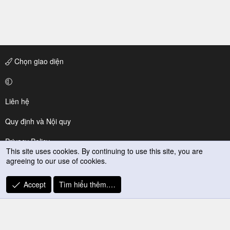
Chọn giao diện
Liên hệ
Quy định và Nội quy
Privacy Policy
This site uses cookies. By continuing to use this site, you are
agreeing to our use of cookies.
Trợ giúp
R
Accept
Tìm hiểu thêm.…
S
S