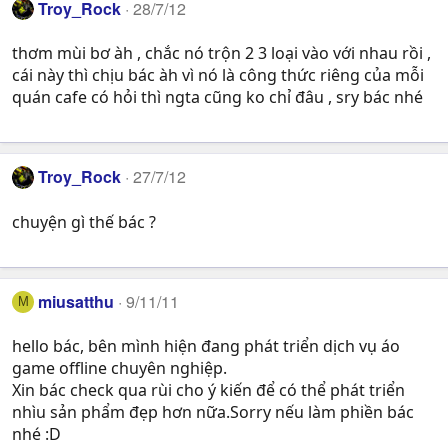
Troy_Rock
28/7/12
thơm mùi bơ àh , chắc nó trộn 2 3 loại vào với nhau rồi ,
cái này thì chịu bác àh vì nó là công thức riêng của mỗi
quán cafe có hỏi thì ngta cũng ko chỉ đâu , sry bác nhé
Troy_Rock
27/7/12
chuyện gì thế bác ?
miusatthu
9/11/11
M
hello bác, bên mình hiện đang phát triển dịch vụ áo
game offline chuyên nghiệp.
Xin bác check qua rùi cho ý kiến để có thể phát triển
nhìu sản phẩm đẹp hơn nữa.Sorry nếu làm phiền bác
nhé :D