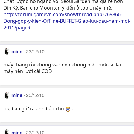
Chất lượng nó ngang với SeoulGarden mà giá rẻ hơn
Dìn Ký. Bạn cho Moon xin ý kiến ở topic này nhé:
http://forum.gamevn.com/showthread.php?769866-
Dong-gop-y-kien-Offline-BUFFET-Giao-luu-dau-nam-moi-
2011/page9
mins
23/12/10
mấy tháng rồi không vào nên không biết. mới cài lại
máy nên lười cài COD
mins
23/12/10
ok, bao giờ ra anh báo cho
.
mins
23/12/10