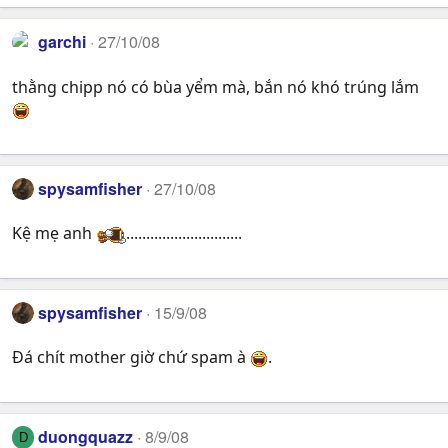
garchi
27/10/08
thằng chipp nó có bùa yểm mà, bắn nó khó trúng lắm
spysamfisher
27/10/08
Kệ mẹ anh
.............................
spysamfisher
15/9/08
Đá chít mother giờ chứ spam à
.
duongquazz
8/9/08
D