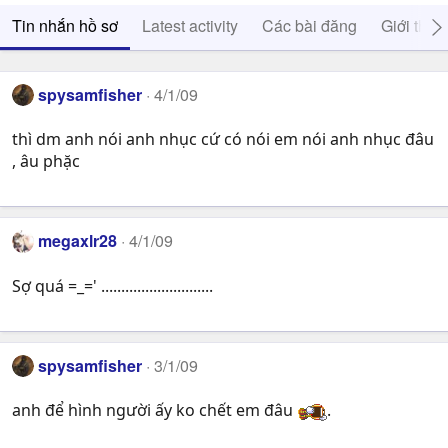
Tin nhắn hồ sơ
Latest activity
Các bài đăng
Giới thiệ
spysamfisher
4/1/09
thì dm anh nói anh nhục cứ có nói em nói anh nhục đâu
, âu phặc
megaxlr28
4/1/09
Sợ quá =_=' ............................
spysamfisher
3/1/09
anh để hình người ấy ko chết em đâu
.