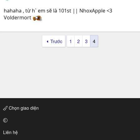
hahaha , từ h` em sẽ là 101st || NhoxApple <3
Voldermort
Trước
1
2
3
4
Chọn giao diện
Liên hệ