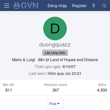
Đăng nhập
Register
D
duongquazz
Lão Làng GVN
Mario & Luigi
·
đến từ
Land of Hopes and Dreams
Tham gia ngày
8/10/07
Last seen
Hôm qua, lúc 23:21
Bài viết
Reaction score
Điểm
811
367
4,930
Find