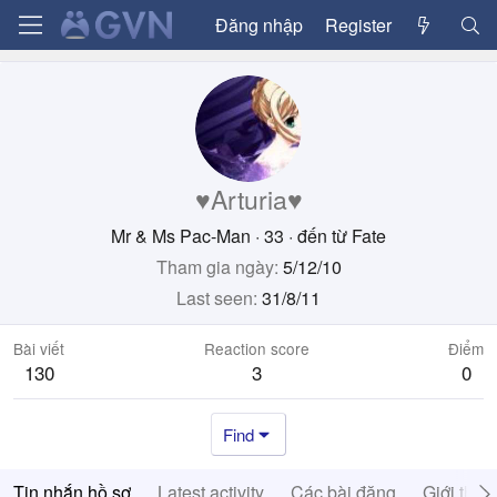
Đăng nhập
Register
♥Arturia♥
Mr & Ms Pac-Man
·
33
·
đến từ
Fate
Tham gia ngày
5/12/10
Last seen
31/8/11
Bài viết
Reaction score
Điểm
130
3
0
Find
Tin nhắn hồ sơ
Latest activity
Các bài đăng
Giới thiệ