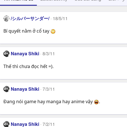
/シルバーサンダー/
18/5/11
Bí quyết nằm ở cổ tay
Nanaya Shiki
8/3/11
Thế thì chưa đọc hết =).
Nanaya Shiki
7/3/11
Đang nói game hay manga hay anime vậy
.
Nanaya Shiki
7/2/11