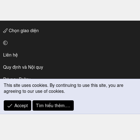
Chọn giao diện
Liên hệ
Quy định và Nội quy
Privacy Policy
This site uses cookies. By continuing to use this site, you are
agreeing to our use of cookies.
Trợ giúp
R
Accept
Tìm hiểu thêm.…
S
S