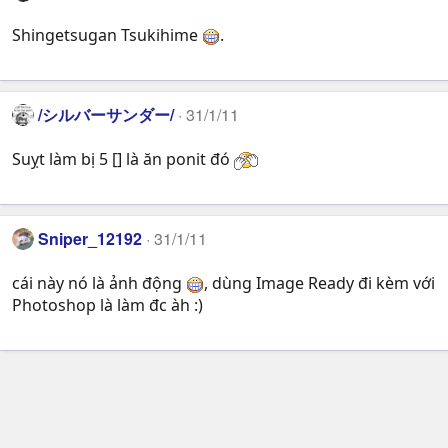
Shingetsugan Tsukihime
.
/シルバーサンダー/
31/1/11
Suỵt làm bị 5 [] là ăn ponit đó
Sniper_12192
31/1/11
cái này nó là ảnh động
, dùng Image Ready đi kèm với
Photoshop là làm đc àh :)