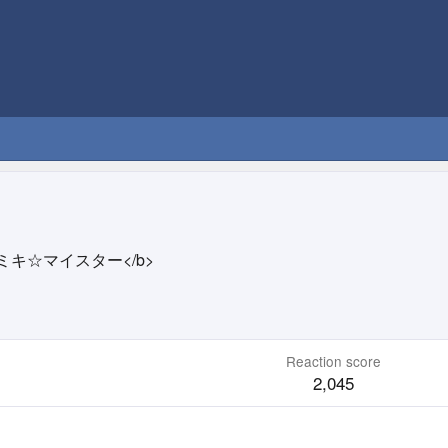
E2E">ミキ☆マイスター</b>
Reaction score
2,045