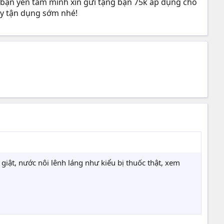
ể bạn yên tâm mình xin gửi tặng bạn 75k áp dụng cho
ãy tận dụng sớm nhé!
iật, nước nôi lênh láng như kiểu bị thuốc thật, xem