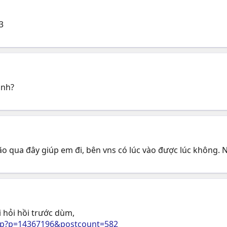
3
anh?
ão qua đây giúp em đi, bên vns có lúc vào được lúc không.
i hỏi hồi trước dùm,
php?p=14367196&postcount=582