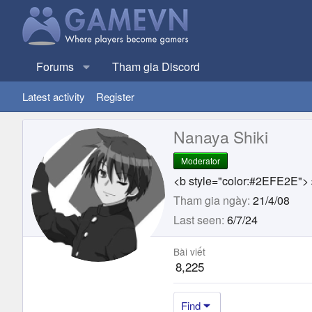
Forums
Tham gia Discord
Latest activity
Register
Nanaya Shiki
Moderator
<b style="color:#2EF
Tham gia ngày
21/4/08
Last seen
6/7/24
Bài viết
8,225
Find