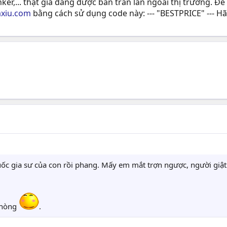
r,... thật giả đang được bán tràn lan ngoài thị trường. Đ
axiu.com
bằng cách sử dụng code này: --- "BESTPRICE" --- H
 gia sư của con rồi phang. Mấy em mắt trợn ngược, người giật g
 phòng
.