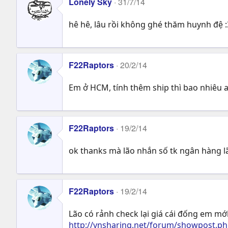
Lonely Sky
31/7/14
hê hê, lâu rồi không ghé thăm huynh đệ :
F22Raptors
20/2/14
Em ở HCM, tính thêm ship thì bao nhiêu 
F22Raptors
19/2/14
ok thanks mà lão nhắn số tk ngân hàng l
F22Raptors
19/2/14
Lão có rảnh check lại giá cái đống em mớ
http://vnsharing.net/forum/showpost.