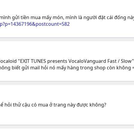
 mình gửi tiền mua mấy món, mình là người đặt cái đống nà
php?p=14367196&postcount=582
Vocaloid "EXIT TUNES presents VocaloVanguard Fast / Slow
không biết gửi mail hỏi nó mấy hàng trong shop còn không 
hể hỏi thử cậu có mua ở trang này được không?