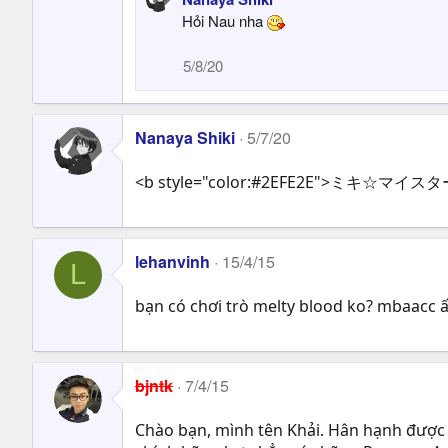
Hỏi Nau nha
5/8/20
Nanaya Shiki
5/7/20
<b style="color:#2EFE2E">ミキ☆マイスタ
lehanvinh
15/4/15
L
bạn có chơi trò melty blood ko? mbaacc ấy
bjntk
7/4/15
Chào bạn, mình tên Khải. Hân hạnh được 