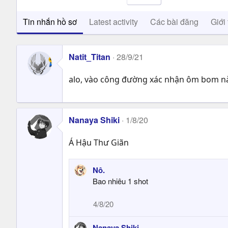
Tin nhắn hồ sơ
Latest activity
Các bài đăng
Giới 
Natit_Titan
28/9/21
alo, vào công đường xác nhận ôm bom n
Nanaya Shiki
1/8/20
Á Hậu Thư Giãn
Nô.
Bao nhiêu 1 shot
4/8/20
Nanaya Shiki