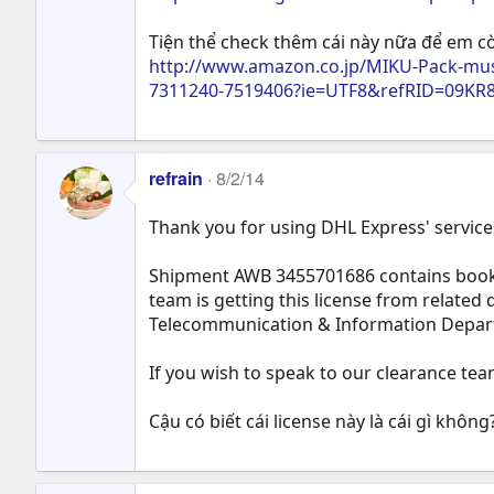
Tiện thể check thêm cái này nữa để em cò
http://www.amazon.co.jp/MIKU-Pack-
7311240-7519406?ie=UTF8&refRID=09
refrain
8/2/14
Thank you for using DHL Express' services
Shipment AWB 3455701686 contains books
team is getting this license from related
Telecommunication & Information Depar
If you wish to speak to our clearance tea
Cậu có biết cái license này là cái gì không