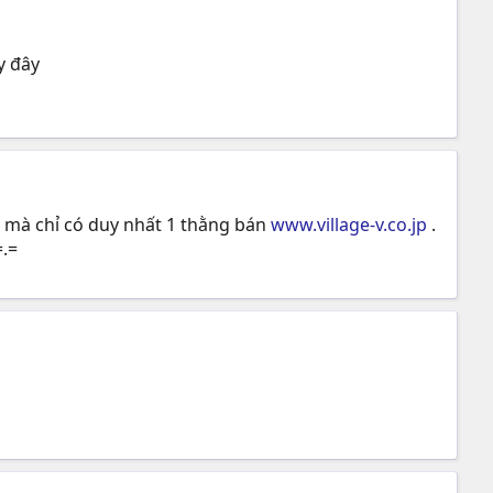
y đây
" mà chỉ có duy nhất 1 thằng bán
www.village-v.co.jp
.
=.=