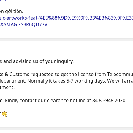
n gởi tiền.
music-artworks-feat-%E5%88%9D%E9%9F%B3%E3%83%9F%E3
KR8XAMAGGS3R6QD77V
 and advising us of your inquiry.
 & Customs requested to get the license from Telecommu
 department. Normally it takes 5-7 working days. We will arr
tment.
m, kindly contact our clearance hotline at 84 8 3948 2020.
?