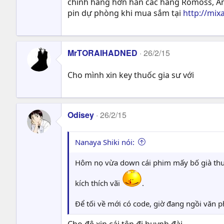
chính hãng hơn hẳn các hãng Romoss, Anke
pin dự phòng khi mua sắm tại
http://mix
MrTORAIHADNED
26/2/15
Cho mình xin key thuốc gia sư với
Odisey
26/2/15
Nanaya Shiki nói:
Hôm nọ vừa down cái phim mấy bố già thuốc
kích thích vãi
.
Để tối về mới có code, giờ đang ngồi văn
Cho đệ xin cái tên đi huynh đài