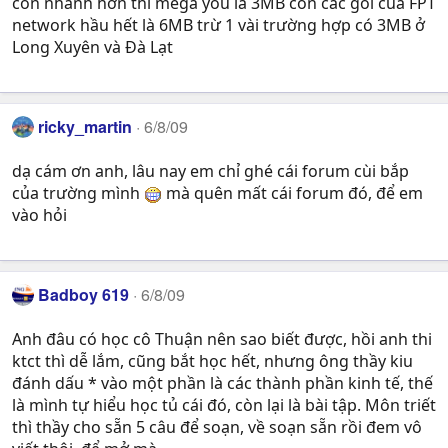
còn nhanh hơn thì mega you là 3MB còn các gói của FPT
network hầu hết là 6MB trừ 1 vài trường hợp có 3MB ở
Long Xuyên và Đà Lạt
ricky_martin
6/8/09
dạ cám ơn anh, lâu nay em chỉ ghé cái forum cùi bắp
của trường mình
mà quên mất cái forum đó, để em
vào hỏi
Badboy 619
6/8/09
Anh đâu có học cô Thuận nên sao biết được, hồi anh thi
ktct thì dễ lắm, cũng bắt học hết, nhưng ông thầy kiu
đánh dấu * vào một phần là các thành phần kinh tế, thế
là mình tự hiểu học tủ cái đó, còn lại là bài tập. Môn triết
thì thầy cho sẵn 5 câu để soạn, về soạn sẵn rồi đem vô