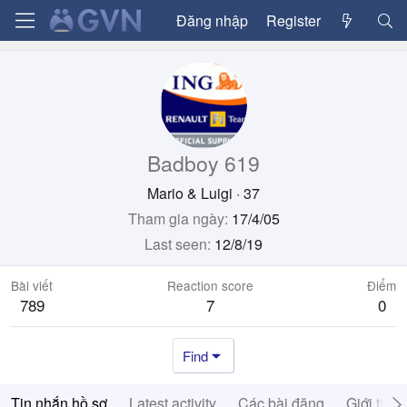
Đăng nhập
Register
Badboy 619
Mario & Luigi
·
37
Tham gia ngày
17/4/05
Last seen
12/8/19
Bài viết
Reaction score
Điểm
789
7
0
Find
Tin nhắn hồ sơ
Latest activity
Các bài đăng
Giới thiệ