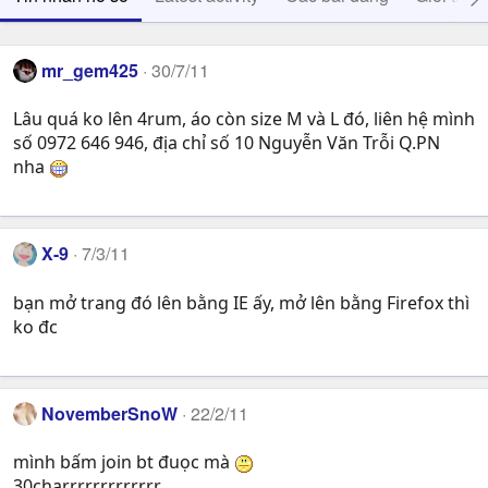
mr_gem425
30/7/11
Lâu quá ko lên 4rum, áo còn size M và L đó, liên hệ mình
số 0972 646 946, địa chỉ số 10 Nguyễn Văn Trỗi Q.PN
nha
X-9
7/3/11
bạn mở trang đó lên bằng IE ấy, mở lên bằng Firefox thì
ko đc
NovemberSnoW
22/2/11
mình bấm join bt đuọc mà
30charrrrrrrrrrrrr