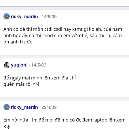
ricky_martin
14/6/09
Anh có đề thi môn ctdl,csdl hay ktmt gì ko ạh, của năm
anh học ấy, có thì send cho em với nhé, sắp thi rồi,cám
ơn anh trước
yugioh!
14/5/09
để ngày mai mình lên xem địa chỉ
quên mất rồi ^^!
ricky_martin
22/4/09
Em hỏi nữa : thi để mở, đề mở có đc đem laptop lên xem
k ạ