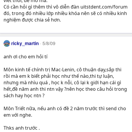
viết thôi, để mở mà.
Có cần hỏi gì thêm thì vô diễn đàn uitstdent.com/forum
đó, trong đó nhiều lớp nhiều khóa nên sẽ có nhiều kinh
nghiệm được chia sẻ hơn.
ricky_martin
5/8/09
anh ơi cho em hỏi tí
Môn kinh tế chính trị Mac-Lenin, cô thuận dạy,sắp thi
rồi mà em k biết phải học như thế nào,thi tự luận,
nhưng mà nhìu quá , học k nỗi, cô lại k giới hạn cái gì
hết,đề năm anh thi ntn vậy ?nên học theo câu hỏi trong
sách hay học ntn ?
Môn Triết nữa, nếu anh có đề 2 năm trước thì send cho
em với nghe.
Thks anh trước .