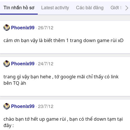
Tin nhắn hồ sơ
Latest activity
Các bài đăng
Giới thiệ
Phoenix99
26/7/12
cám ơn bạn vậy là biết thêm 1 trang down game rùi xD
Phoenix99
24/7/12
trang gì vậy bạn hehe , tớ google mãi chỉ thấy có link
bên TQ àh
Phoenix99
23/7/12
chào bạn tớ hết up game rùi , bạn có thể down tạm tại
đây :