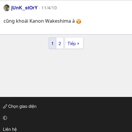
jUnK_stOrY
11/4/10
cũng khoái Kanon Wakeshima à
1
2
Tiếp
Chọn giao diện
Liên hệ