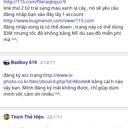
http://115.com/file/aqbqszr9
link thứ 2 từ trái sang màu xanh lá cây , nó sẽ yêu cầu
đăng nhập bạn vào đây lấy 1 account :
http://www.bugmenot.com/view/115.com
đăng nhập xong là có thể down , trang này có thể dùng
IDM nhưng tốc độ không bằng MF dù sao đồ miễn phí
mà ^^;
Badboy 619
21/2/11
đăng ký acc trang
http://www.is-
photo.co.kr/bbs/zboard.php?id=Model#
bằng cách nào
vậy bạn. Mình đăng ký mãi không được, chỉ giúp dùm
mình với, cảm ơn nhiều ^^.
Thích Thể Hiện
22/1/11