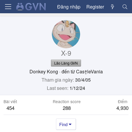
Đăng nhập
Register
X-9
Lão Làng GVN
Donkey Kong
·
đến từ
Cas†leVania
Tham gia ngày
30/4/05
Last seen
1/12/24
Bài viết
Reaction score
Điểm
454
288
4,930
Find