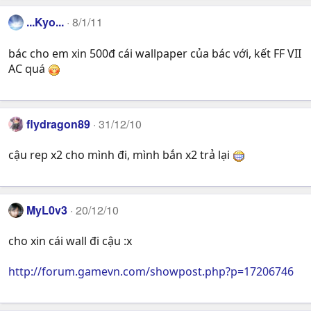
...Kyo...
8/1/11
bác cho em xin 500đ cái wallpaper của bác với, kết FF VII
AC quá
flydragon89
31/12/10
cậu rep x2 cho mình đi, mình bắn x2 trả lại
MyL0v3
20/12/10
cho xin cái wall đi cậu :x
http://forum.gamevn.com/showpost.php?p=17206746