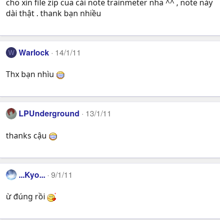
cho xin file zip cua cái note trainmeter nha ^^ , note này
dài thật . thank bạn nhiều
Warlock
14/1/11
W
Thx bạn nhìu
LPUnderground
13/1/11
thanks cậu
...Kyo...
9/1/11
ừ đúng rồi