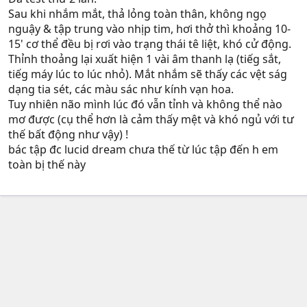
Sau khi nhắm mắt, thả lỏng toàn thân, không ngọ
nguậy & tập trung vào nhịp tim, hơi thở thì khoảng 10-
15' cơ thể đều bị rơi vào trạng thái tê liệt, khó cử động.
Thỉnh thoảng lại xuất hiện 1 vài âm thanh lạ (tiếg sắt,
tiếg máy lúc to lúc nhỏ). Mắt nhắm sẽ thấy các vệt ság
dạng tia sét, các màu sác như kính vạn hoa.
Tuy nhiên não mình lúc đó vẫn tỉnh và không thể nào
mơ được (cụ thể hơn là cảm thấy mệt và khó ngủ với tư
thế bất động như vậy) !
bác tập đc lucid dream chưa thế từ lúc tập đến h em
toàn bị thế này