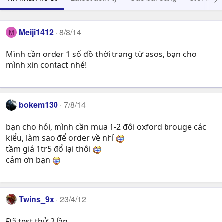
Meiji1412
8/8/14
M
Mình cần order 1 số đồ thời trang từ asos, bạn cho
mình xin contact nhé!
bokem130
7/8/14
bạn cho hỏi, mình cần mua 1-2 đôi oxford brouge các
kiểu, làm sao để order về nhỉ
tầm giá 1tr5 đổ lại thôi
cảm ơn bạn
Twins_9x
23/4/12
Đã test thử 2 lần.