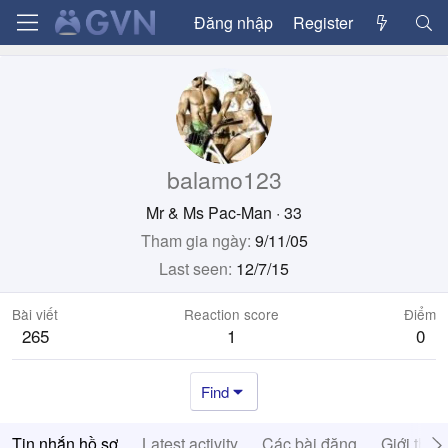
Đăng nhập
Register
balamo123
Mr & Ms Pac-Man
·
33
Tham gia ngày
9/11/05
Last seen
12/7/15
Bài viết
Reaction score
Điểm
265
1
0
Find
Tin nhắn hồ sơ
Latest activity
Các bài đăng
Giới thiệ