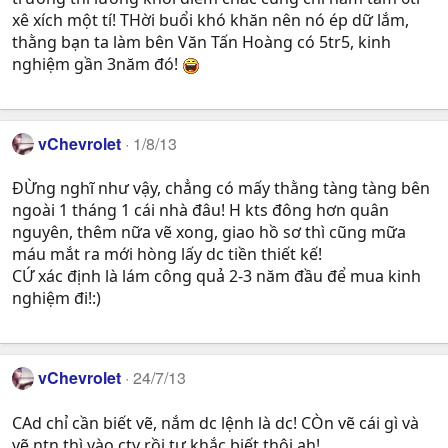
xê xích một tí! THời buổi khó khăn nên nó ép dữ lắm,
thằng bạn ta làm bên Văn Tấn Hoàng có 5tr5, kinh
nghiệm gần 3năm đó!
vChevrolet
1/8/13
ĐỪng nghĩ như vậy, chẳng có mấy thằng tàng tàng bên
ngoài 1 tháng 1 cái nhà đâu! H kts đông hơn quân
nguyên, thêm nữa vẽ xong, giao hồ sơ thì cũng mữa
máu mắt ra mới hòng lấy dc tiền thiết kế!
CỨ xác định là lám công quả 2-3 năm đầu để mua kinh
nghiệm đi!:)
vChevrolet
24/7/13
CAd chỉ cần biết vẽ, nắm dc lệnh là dc! CÒn vẽ cái gì và
vẽ ntn thì vào cty rồi tự khắc biết thôi ah!