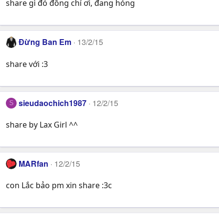
share gì đó đồng chí ơi, đang hóng
Đừng Ban Em
13/2/15
share với :3
sieudaochich1987
12/2/15
S
share by Lax Girl ^^
MARfan
12/2/15
con Lắc bảo pm xin share :3c