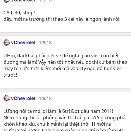
CAd, 3d, shop!
đấy, mới ra trường thì thạo 3 cái này là ngon lành rồi!
vChevrolet
1/8/13
UHm, đại khái phải biết vẽ để ngta giao việc còn biết
đường mà làm! VẬy nên tốt nhất nếu dc thì cứ bám theo
mấy tên lớn hơn kiếm mối mà vào cty nào đó học việc
trước!
vChevrolet
1/8/13
LƯơng hồi ta mới đi làm là 6tr! Đợt đầu năm 2011!
NÓi chung thì lúc phỏng vấn thì trả giá lương cũng phải
khôn khéo xíu, chứ k mình lại thiệt thòi! H mới ra
trường thì lương khởi điểm chắc cũng chỉ nằm tầm 6tr