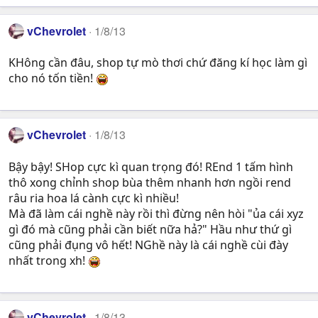
vChevrolet
1/8/13
KHông cần đâu, shop tự mò thơi chứ đăng kí học làm gì
cho nó tốn tiền!
vChevrolet
1/8/13
Bậy bậy! SHop cực kì quan trọng đó! REnd 1 tấm hình
thô xong chỉnh shop bùa thêm nhanh hơn ngồi rend
râu ria hoa lá cành cực kì nhiều!
Mà đã làm cái nghề này rồi thì đừng nên hòi "ủa cái xyz
gì đó mà cũng phải cần biết nữa hả?" Hầu như thứ gì
cũng phải đụng vô hết! NGhề này là cái nghề cùi đày
nhất trong xh!
vChevrolet
1/8/13