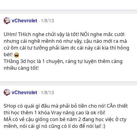
vChevrolet
1/8/13
UHm! THích nghe chửi vậy là tốt! NÓi nghe mắc cười
nhưng cái nghề mềnh nó như vậy, cậu nào mới ra mà
cứ ôm cái tư tưởng phải làm dc cái này cái kia thì hỏng
bét!
THằng 3d học là 1 chuyện, ráng tự luyện thêm càng
nhiều càng tốt!
vChevrolet
1/8/13
SHop có quái gì đâu mà phải bỏ tiền cho nó! CẦn thiết
thì học thêm 1 khóa Vray nâng cao là ok rồi!
MÀ có vẻ cậu giống con bé năm 2 đang học việc ở cty
mềnh, nói cái gì nó cũng có lí do để nói lại! :)