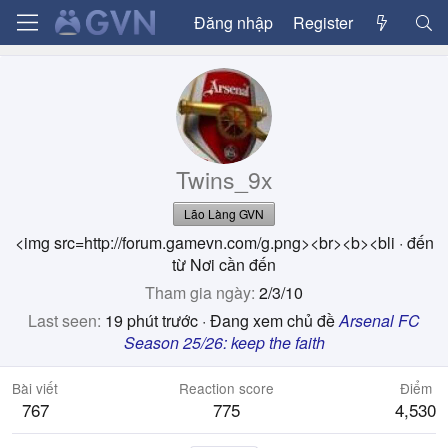
Đăng nhập
Register
Twins_9x
Lão Làng GVN
<img src=http://forum.gamevn.com/g.png><br><b><bli
·
đến
từ
Nơi cần đến
Tham gia ngày
2/3/10
Last seen
19 phút trước
·
Đang xem chủ đề
Arsenal FC
Season 25/26: keep the faith
Bài viết
Reaction score
Điểm
767
775
4,530