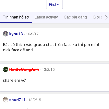
Find
Tin nhắn hồ sơ
Latest activity
Các bài đăng
Giới thiệ
kyou13
16/9/17
Bác có thích vào group chat trên face ko thỉ pm mình
nick face để add.
HatBoCongAnh
13/2/15
share em với
shuri711
13/2/15