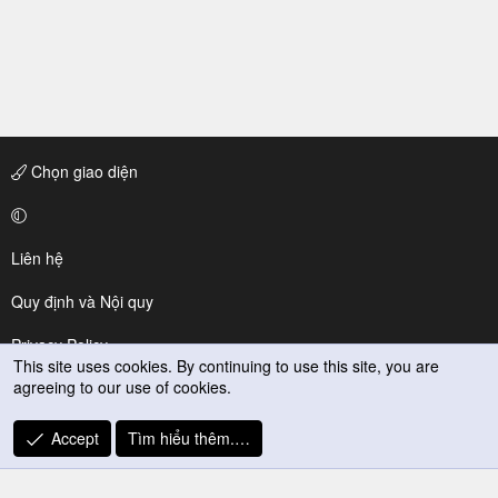
Chọn giao diện
Liên hệ
Quy định và Nội quy
Privacy Policy
This site uses cookies. By continuing to use this site, you are
agreeing to our use of cookies.
Trợ giúp
R
Accept
Tìm hiểu thêm.…
S
S