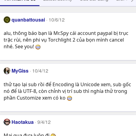
quanbattousai
10/6/12
Q
alu, thông báo bạn là Mr.Spy cái account paypal bị trục
trặc rùi, nên phi vụ Torchlight 2 của bọn mình cancel
nhé. See you!
MyGiss
10/4/12
thử tạo lại sub rồi để Encoding là Unicode xem, sub gốc
nó để là UTF-8, còn chỉnh vị trí sub thì nghía thử trong
phần Customize xem có ko
Haotakua
9/4/12
Mai qua đưa luôn đi