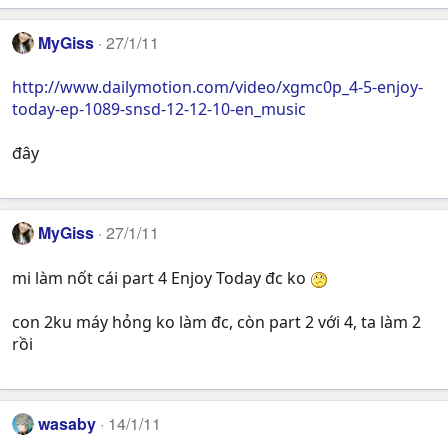
MyGiss
27/1/11
http://www.dailymotion.com/video/xgmc0p_4-5-enjoy-
today-ep-1089-snsd-12-12-10-en_music
đây
MyGiss
27/1/11
mi làm nốt cái part 4 Enjoy Today đc ko
con 2ku máy hỏng ko làm đc, còn part 2 với 4, ta làm 2
rồi
wasaby
14/1/11