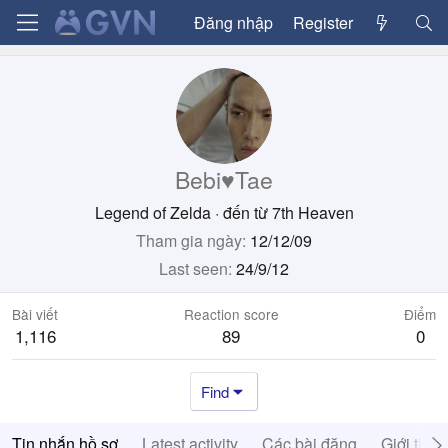
Đăng nhập
Register
Bebi♥Tae
Legend of Zelda
·
đến từ
7th Heaven
Tham gia ngày
12/12/09
Last seen
24/9/12
Bài viết
Reaction score
Điểm
1,116
89
0
Find
Tin nhắn hồ sơ
Latest activity
Các bài đăng
Giới thiệ