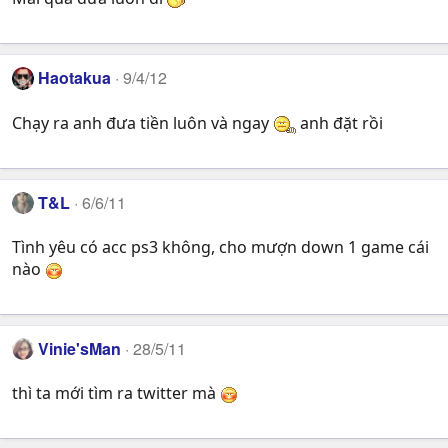
Haotakua
9/4/12
Chạy ra anh đưa tiền luôn và ngay
anh đặt rồi
T&L
6/6/11
Tình yêu có acc ps3 không, cho mượn down 1 game cái
nào
Vinie'sMan
28/5/11
thì ta mới tìm ra twitter mà