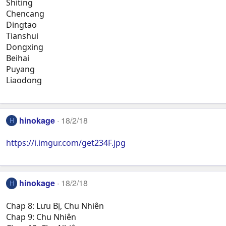
Shiting
Chencang
Dingtao
Tianshui
Dongxing
Beihai
Puyang
Liaodong
hinokage
18/2/18
H
https://i.imgur.com/get234F.jpg
hinokage
18/2/18
H
Chap 8: Lưu Bị, Chu Nhiên
Chap 9: Chu Nhiên