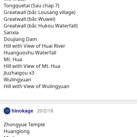
Tongquetai (Sau chap 7)
Greatwall (bắc Lousang village)
Greatwall (bắc Wuwei)
Greatwall (bắc Hukou Waterfall)
Sanxia
Doujiang Dam
Hill with View of Huai River
Huanguoshu Waterfall
Mt. Hua
Hill with View of Mt. Hua
Jiuzhaigou x3
Wulingyuan
Hill with View of Wulingyuan
hinokage
20/2/18
H
Zhongyue Temple
Huanglong