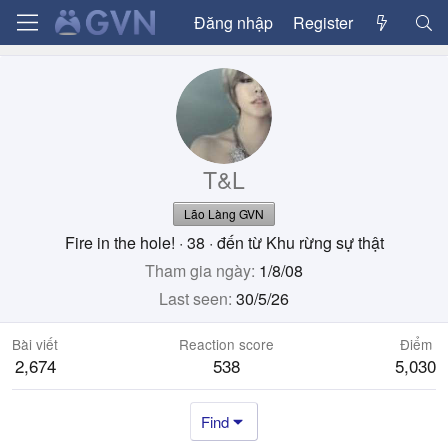
Đăng nhập
Register
T&L
Lão Làng GVN
Fire in the hole!
·
38
·
đến từ
Khu rừng sự thật
Tham gia ngày
1/8/08
Last seen
30/5/26
Bài viết
Reaction score
Điểm
2,674
538
5,030
Find