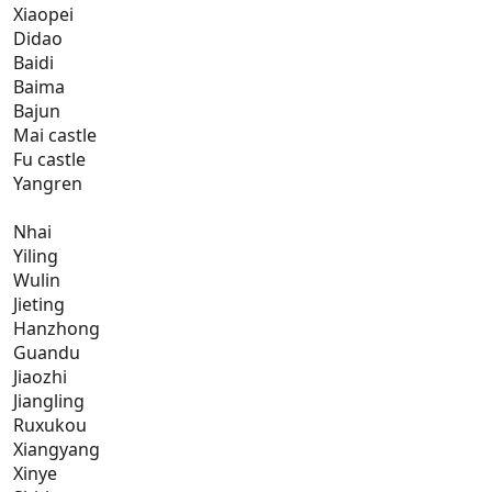
Xiaopei
Didao
Baidi
Baima
Bajun
Mai castle
Fu castle
Yangren
Nhai
Yiling
Wulin
Jieting
Hanzhong
Guandu
Jiaozhi
Jiangling
Ruxukou
Xiangyang
Xinye