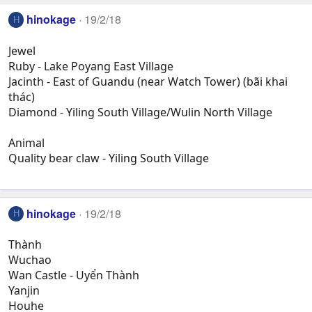
hinokage
19/2/18
H
Jewel
Ruby - Lake Poyang East Village
Jacinth - East of Guandu (near Watch Tower) (bãi khai
thác)
Diamond - Yiling South Village/Wulin North Village
Animal
Quality bear claw - Yiling South Village
hinokage
19/2/18
H
Thành
Wuchao
Wan Castle - Uyển Thành
Yanjin
Houhe