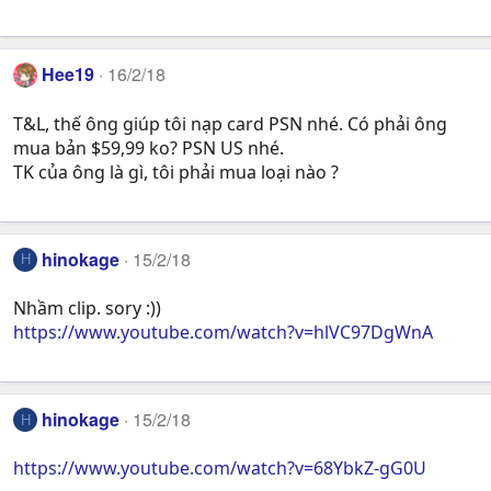
Hee19
16/2/18
T&L, thế ông giúp tôi nạp card PSN nhé. Có phải ông
mua bản $59,99 ko? PSN US nhé.
TK của ông là gì, tôi phải mua loại nào ?
hinokage
15/2/18
H
Nhầm clip. sory :))
https://www.youtube.com/watch?v=hlVC97DgWnA
hinokage
15/2/18
H
https://www.youtube.com/watch?v=68YbkZ-gG0U