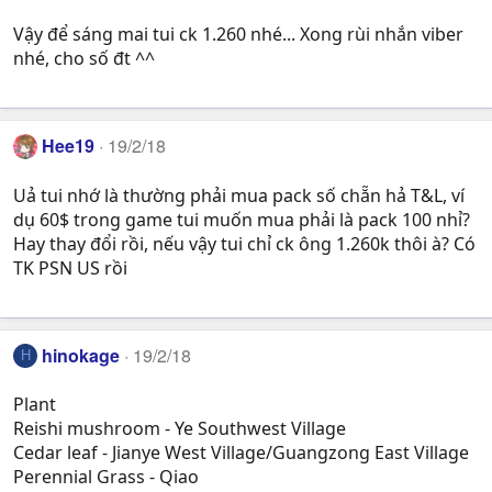
Vậy để sáng mai tui ck 1.260 nhé... Xong rùi nhắn viber
nhé, cho số đt ^^
Hee19
19/2/18
Uả tui nhớ là thường phải mua pack số chẵn hả T&L, ví
dụ 60$ trong game tui muốn mua phải là pack 100 nhỉ?
Hay thay đổi rồi, nếu vậy tui chỉ ck ông 1.260k thôi à? Có
TK PSN US rồi
hinokage
19/2/18
H
Plant
Reishi mushroom - Ye Southwest Village
Cedar leaf - Jianye West Village/Guangzong East Village
Perennial Grass - Qiao