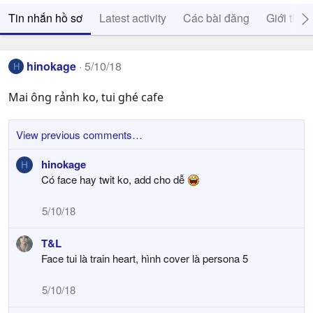
Tin nhắn hồ sơ
Latest activity
Các bài đăng
Giới thiệ
hinokage
5/10/18
H
Mai ông rảnh ko, tui ghé cafe
View previous comments…
hinokage
H
Có face hay twit ko, add cho dễ
5/10/18
T&L
Face tui là train heart, hình cover là persona 5
5/10/18