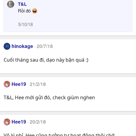
T&L
Rồi đó
5/10/18
hinokage
20/7/18
H
Cuối tháng sau đi, dạo này bận quá :)
Hee19
21/2/18
T&L, Hee mới gửi đó, check giùm nghen
Hee19
20/2/18
Vô lý nhỉ, Hee cũng tưởng tự hoạt động thôi chớ...