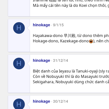
Mà mấy cái tên này là do Koei chọn thôi,
hinokage
9/1/15
H
Hayakawa-dono 早川殿, từ dono thêm phía s
Hokage-dono, Kazekage-dono
), nên c
hinokage
31/12/14
H
Biệt danh của Ieyasu là Tanuki-oyaji (sly
Còn về Nobuyuki thì là do Masayuki trướ
Sekigahara, Nobuyuki dùng chức danh cảu
hinokage
30/12/14
H