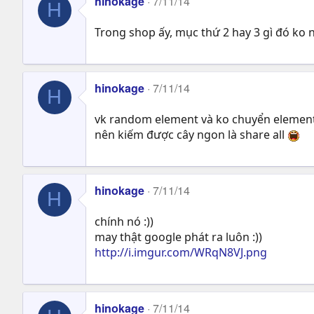
hinokage
7/11/14
H
Trong shop ấy, mục thứ 2 hay 3 gì đó ko
hinokage
7/11/14
H
vk random element và ko chuyển element q
nên kiếm được cây ngon là share all
hinokage
7/11/14
H
chính nó :))
may thật google phát ra luôn :))
http://i.imgur.com/WRqN8VJ.png
hinokage
7/11/14