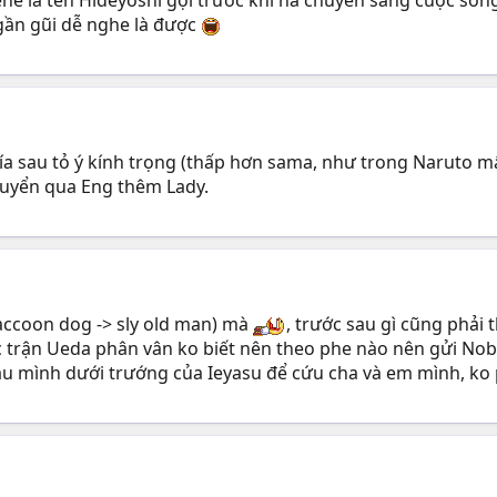
 gần gũi dễ nghe là được
au tỏ ý kính trọng (thấp hơn sama, như trong Naruto mấy
huyển qua Eng thêm Lady.
 raccoon dog -> sly old man) mà
, trước sau gì cũng phải 
c trận Ueda phân vân ko biết nên theo phe nào nên gửi Nob
 mình dưới trướng của Ieyasu để cứu cha và em mình, ko p