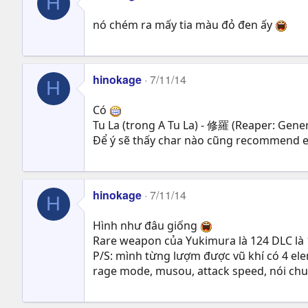
H
nó chém ra mấy tia màu đỏ đen ấy
hinokage
7/11/14
H
Có
Tu La (trong A Tu La) - 修羅 (Reaper: Generi
Để ý sẽ thấy char nào cũng recommend 
hinokage
7/11/14
H
Hình như đâu giống
Rare weapon của Yukimura là 124 DLC là
P/S: mình từng lượm được vũ khí có 4 elem
rage mode, musou, attack speed, nói chu