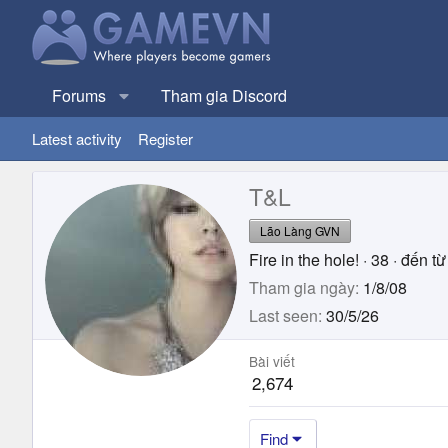
Forums
Tham gia Discord
Latest activity
Register
T&L
Lão Làng GVN
Fire in the hole!
·
38
·
đến từ
Tham gia ngày
1/8/08
Last seen
30/5/26
Bài viết
2,674
Find