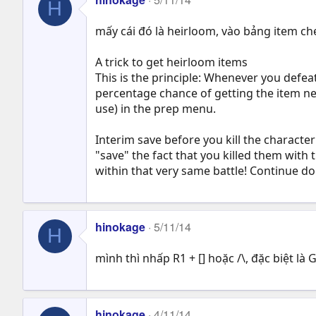
H
mấy cái đó là heirloom, vào bảng item che
A trick to get heirloom items
This is the principle: Whenever you defe
percentage chance of getting the item nex
use) in the prep menu.
Interim save before you kill the characte
"save" the fact that you killed them with
within that very same battle! Continue do
hinokage
5/11/14
H
mình thì nhấp R1 + [] hoặc /\, đặc biệt là
hinokage
4/11/14