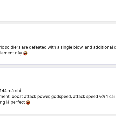
c soldiers are defeated with a single blow, and additional d
element này
 144 mà nhỉ
ent, boost attack power, godspeed, attack speed với 1 cái vk
ng là perfect