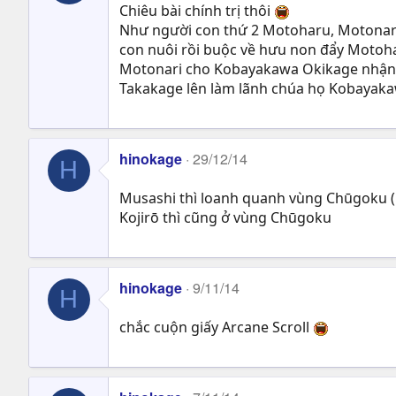
Chiêu bài chính trị thôi
Như người con thứ 2 Motoharu, Motonari
con nuôi rồi buộc về hưu non đẩy Motoh
Motonari cho Kobayakawa Okikage nhận c
Takakage lên làm lãnh chúa họ Kobayak
hinokage
29/12/14
H
Musashi thì loanh quanh vùng Chūgoku (
Kojirō thì cũng ở vùng Chūgoku
hinokage
9/11/14
H
chắc cuộn giấy Arcane Scroll