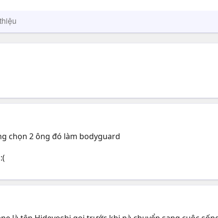
thiệu
ng chọn 2 ông đó làm bodyguard
:(
e là tên Hideyoshi gọi trước khi nà chuyển sang cuộc sống