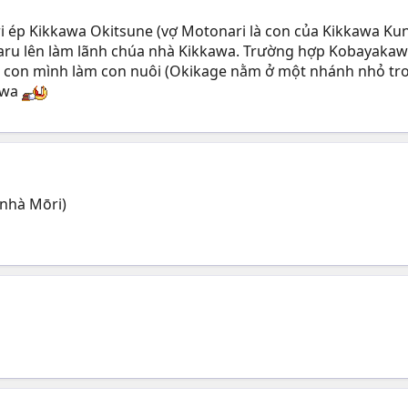
 ép Kikkawa Okitsune (vợ Motonari là con của Kikkawa Kun
aru lên làm lãnh chúa nhà Kikkawa. Trường hợp Kobayaka
on mình làm con nuôi (Okikage nằm ở một nhánh nhỏ tron
awa
nhà Mōri)