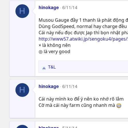
hinokage
6/11/14
H
Musou Gauge đầy 1 thanh là phát động đ
Dùng GodSpeed, normal hay charge đều r
Cái này nếu đọc được Jap thì bọn nhật ph
http://www57.atwiki.jp/sengoku4/pages/
× là không nên
◎ là very good
T&L
R
e
a
hinokage
6/11/14
c
H
t
Cái này mình ko để ý nên ko nhớ rõ lắm
i
Cờ mà cái này farm cũng nhanh mà
o
n
s
:
hinokage
5/11/14