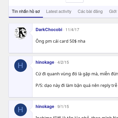
Tin nhắn hồ sơ
Latest activity
Các bài đăng
Giới 
DarkChocobi
11/4/17
Ông pm cái card 50$ nha
hinokage
4/2/15
H
Cứ đi quanh vùng đó là gặp mà, miễn đừ
P/S: dạo này đi làm bận quá nên reply trễ 
hinokage
9/1/15
H
Inahime 稲姫 là tên lúc nhỏ, theo mình Nen