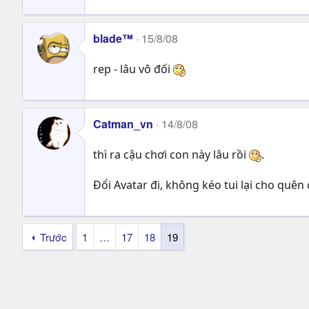
blade™
15/8/08
rep - lâu vô đối
Catman_vn
14/8/08
thì ra cậu chơi con này lâu rồi
.
Đổi Avatar đi, không kéo tui lại cho quên
Trước
1
…
17
18
19