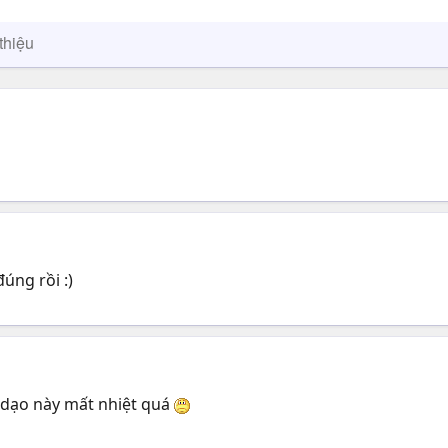
thiệu
úng rồi :)
 dạo này mất nhiệt quá