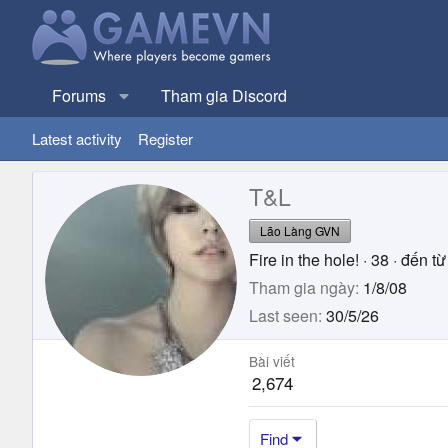
Forums
Tham gia Discord
Latest activity
Register
T&L
Lão Làng GVN
Fire in the hole!
·
38
·
đến từ
Tham gia ngày
1/8/08
Last seen
30/5/26
Bài viết
2,674
Find