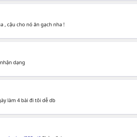
 , cậu cho nó ăn gạch nha !
ó nhận dạng
y làm 4 bài đi tôi dễ db