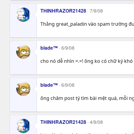
THINHRAZOR21428
7/9/08
Thằng great_paladin vào spam trường đua
blade™
6/9/08
cho nó dễ nhìn =.=! ông ko có chữ ký kh
blade™
6/9/08
ông chăm post tý tìm bài mệt quá, mỗi ngà
THINHRAZOR21428
4/9/08