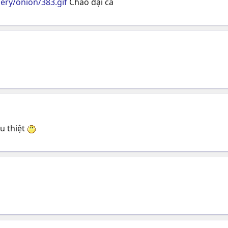
lery/onion/383.gif
Chào đại ca
ẩu thiệt