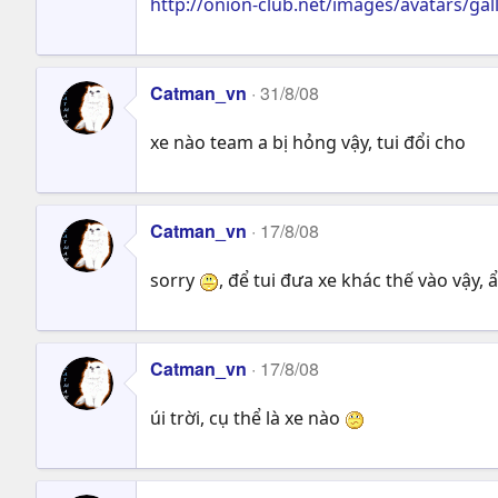
http://onion-club.net/images/avatars/gal
Catman_vn
31/8/08
xe nào team a bị hỏng vậy, tui đổi cho
Catman_vn
17/8/08
sorry
, để tui đưa xe khác thế vào vậy, 
Catman_vn
17/8/08
úi trời, cụ thể là xe nào