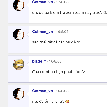
Catman_vn
17/8/08
uh, de tui kiểm tra xem team này trước đ
Catman_vn
16/8/08
sao thế, tất cả các nick à :o
blade™
16/8/08
đua comboo bạn phát nào :'>
Catman_vn
16/8/08
net đã ổn lại chưa