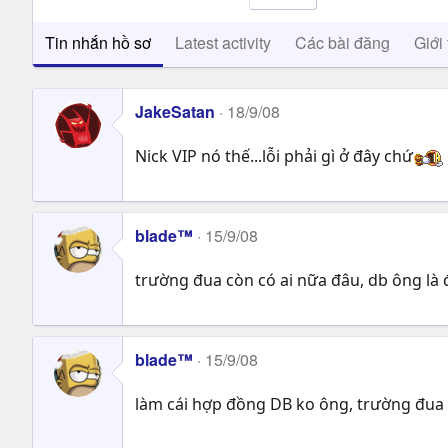
Tin nhắn hồ sơ
Latest activity
Các bài đăng
Giới 
JakeSatan
18/9/08
Nick VIP nó thế...lỗi phải gì ở đây chứ
blade™
15/9/08
trường đua còn có ai nữa đâu, db ông là đ
blade™
15/9/08
làm cái hợp đồng DB ko ông, trường đua