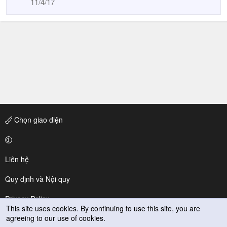
11/4/17
Chọn giao diện
Liên hệ
Quy định và Nội quy
Privacy Policy
This site uses cookies. By continuing to use this site, you are
agreeing to our use of cookies.
Trợ giúp