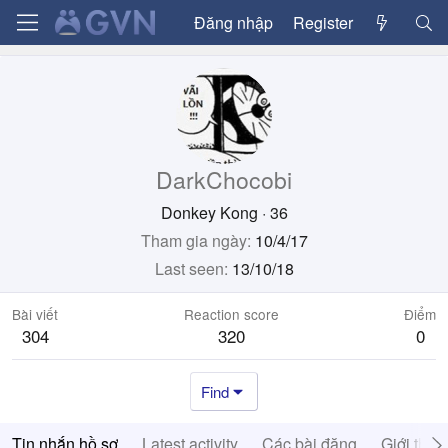
Đăng nhập
Register
DarkChocobi
Donkey Kong
·
36
Tham gia ngày
10/4/17
Last seen
13/10/18
Bài viết
Reaction score
Điểm
304
320
0
Find
Tin nhắn hồ sơ
Latest activity
Các bài đăng
Giới thiệ