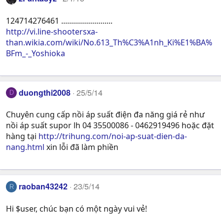
124714276461 ..........................
http://vi.line-shootersxa-
than.wikia.com/wiki/No.613_Th%C3%A1nh_Ki%E1%BA%
BFm_-_Yoshioka
duongthi2008
25/5/14
D
Chuyên cung cấp nồi áp suất điện đa năng giá rẻ như
nồi áp suất supor lh 04 35500086 - 0462919496 hoặc đặt
hàng tại
http://trihung.com/noi-ap-suat-dien-da-
nang.html
xin lỗi đã làm phiền
raoban43242
23/5/14
R
Hi $user, chúc bạn có một ngày vui vẻ!