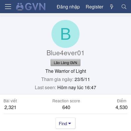
Đăng nhập
Register
B
Blue4ever01
Lão Làng GVN
The Warrior of Light
Tham gia ngày
23/5/11
Last seen
Hôm nay lúc 16:47
Bài viết
Reaction score
Điểm
2,321
640
4,530
Find