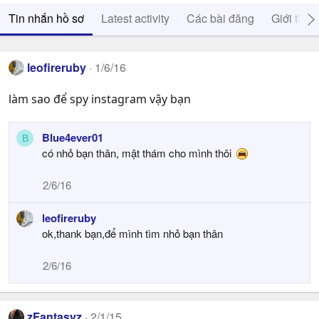
Tin nhắn hồ sơ
Latest activity
Các bài đăng
Giới thiệ
leofireruby
1/6/16
làm sao để spy instagram vậy bạn
Blue4ever01
B
có nhỏ bạn thân, mật thám cho mình thôi
2/6/16
leofireruby
ok,thank bạn,để mình tìm nhỏ bạn thân
2/6/16
zFantasyz
2/1/15