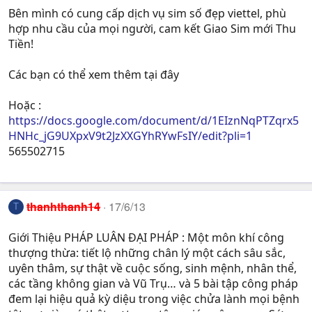
Bên mình có cung cấp dịch vụ sim số đẹp viettel, phù
hợp nhu cầu của mọi người, cam kết Giao Sim mới Thu
Tiền!
Các bạn có thể xem thêm tại đây
Hoặc :
https://docs.google.com/document/d/1EIznNqPTZqrx5
HNHc_jG9UXpxV9t2JzXXGYhRYwFsIY/edit?pli=1
565502715
thanhthanh14
17/6/13
T
Giới Thiệu PHÁP LUÂN ĐẠI PHÁP : Một môn khí công
thượng thừa: tiết lộ những chân lý một cách sâu sắc,
uyên thâm, sự thật về cuộc sống, sinh mệnh, nhân thể,
các tầng không gian và Vũ Trụ… và 5 bài tập công pháp
đem lại hiệu quả kỳ diệu trong việc chửa lành mọi bệnh