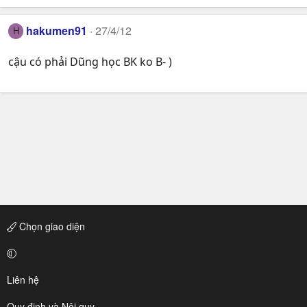
hakumen91
27/4/12
H
cậu có phải Dũng học BK ko B- )
Chọn giao diện
Liên hệ
Quy định và Nội quy