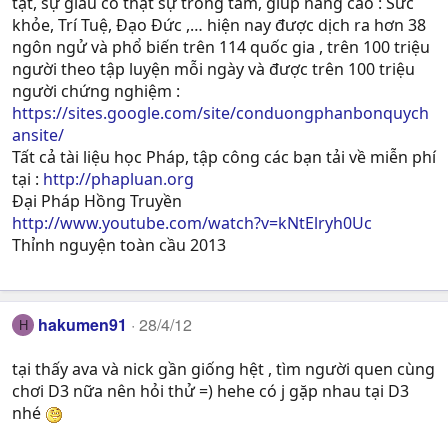
tật, sự giàu có thật sự trong tâm, giúp nâng cao : Sức
khỏe, Trí Tuệ, Ðạo Ðức ,… hiện nay được dịch ra hơn 38
ngôn ngử và phổ biến trên 114 quốc gia , trên 100 triệu
người theo tập luyện mỗi ngày và được trên 100 triệu
người chứng nghiệm :
https://sites.google.com/site/conduongphanbonquych
ansite/
Tất cả tài liệu học Pháp, tập công các bạn tải về miễn phí
tại :
http://phapluan.org
Đại Pháp Hồng Truyền
http://www.youtube.com/watch?v=kNtElryh0Uc
Thỉnh nguyện toàn cầu 2013
hakumen91
28/4/12
H
tại thấy ava và nick gần giống hệt , tìm người quen cùng
chơi D3 nữa nên hỏi thử =) hehe có j gặp nhau tại D3
nhé