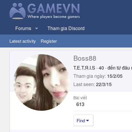
Forums
Tham gia Discord
Latest activity
Register
Boss88
T.E.T.Я.I.S
·
40
·
đến từ
đâu 
Tham gia ngày
15/2/05
Last seen
22/3/15
Bài viết
613
Find