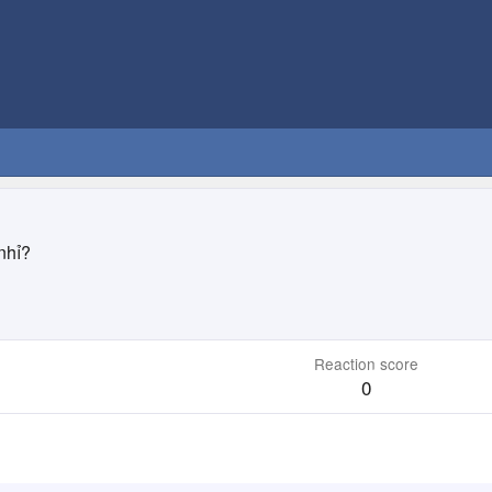
nhỉ?
Reaction score
0