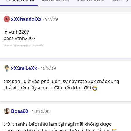
xXChandoiXx
9/7/09
X
id vtnh2207
pass vtnh2207
----------------------------
xXSmILeXx
13/2/09
thx bạn , giờ vào phá luôn, sv này rate 30x chắc cũng
chả ai thèm lấy acc cùi đâu nên khỏi đổi
Boss88
13/12/08
trời thanks bác nhìu lắm tại regi mãi không được
haizzzzz. khi nào hết bận wa chơi với tui nhá bác