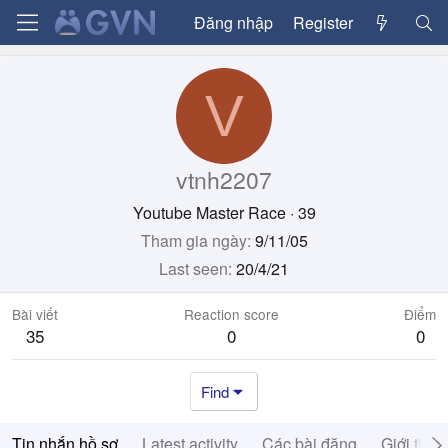
Đăng nhập
Register
V
vtnh2207
Youtube Master Race
·
39
Tham gia ngày
9/11/05
Last seen
20/4/21
Bài viết
Reaction score
Điểm
35
0
0
Find
Tin nhắn hồ sơ
Latest activity
Các bài đăng
Giới thiệ