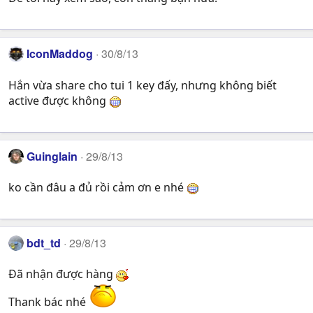
IconMaddog
30/8/13
Hắn vừa share cho tui 1 key đấy, nhưng không biết
active được không
Guinglain
29/8/13
ko cần đâu a đủ rồi cảm ơn e nhé
bdt_td
29/8/13
Đã nhận được hàng
Thank bác nhé