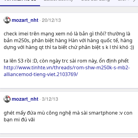
mozart_nht
20/12/13
check imei trên mạng xem nó là bản gì thôi? thường là
bản m250s, phân biệt hàng Hàn với hàng quốc tế, hàng
dựng với hàng qt thì ta biết chứ phân biệt s k l thì khó :))
ta lên S3 rồi :D, còn ngày trc sài rom này, ổn định phết
http://www.tinhte.vn/threads/rom-shw-m250k-s-mb2-
alliancemod-tieng-viet.2103769/
mozart_nht
3/12/13
ghét mấy đứa mù công nghệ mà sài smartphone :v con
bạn mi đú vãi