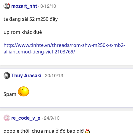
mozart_nht
3/12/13
ta đang sài S2 m250 đây
up rom khác đuê
http://www.tinhte.vn/threads/rom-shw-m250k-s-mb2-
alliancemod-tieng-viet.2103769/
Thuy Arasaki
20/10/13
Spam
re_code_v_x
24/9/13
google thôi, chưa mua ở đó bao giờ