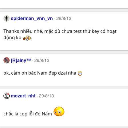
spiderman_vnn_vn
29/8/13
Thanks nhiều nhé, mặc dù chưa test thử key có hoạt
động ko
.
[R]ainy™
29/8/13
ok, cảm ơn bác Nam đẹp dzai nha
mozart_nht
29/8/13
chắc là cop lỗi đó Nấm