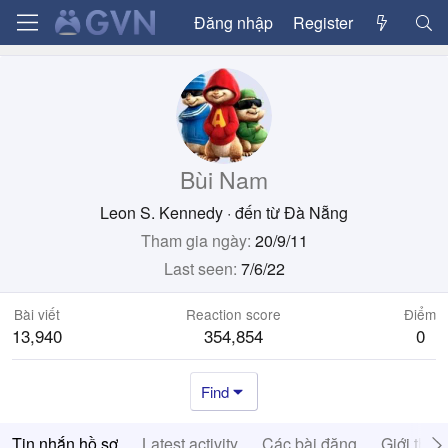
Đăng nhập
Register
Bùi Nam
Leon S. Kennedy
·
đến từ
Đà Nẵng
Tham gia ngày
20/9/11
Last seen
7/6/22
Bài viết
Reaction score
Điểm
13,940
354,854
0
Find
Tin nhắn hồ sơ
Latest activity
Các bài đăng
Giới thiệ