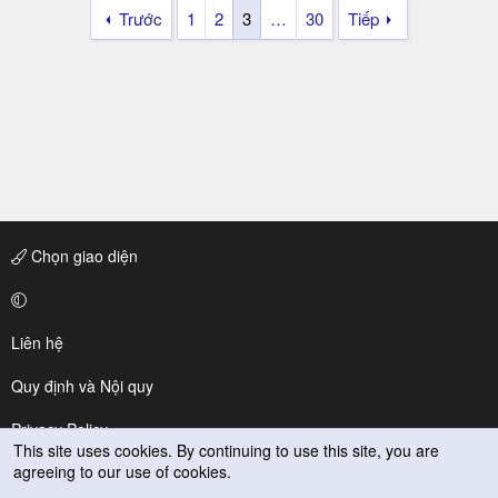
Trước
1
2
3
…
30
Tiếp
Chọn giao diện
Liên hệ
Quy định và Nội quy
Privacy Policy
This site uses cookies. By continuing to use this site, you are
agreeing to our use of cookies.
Trợ giúp