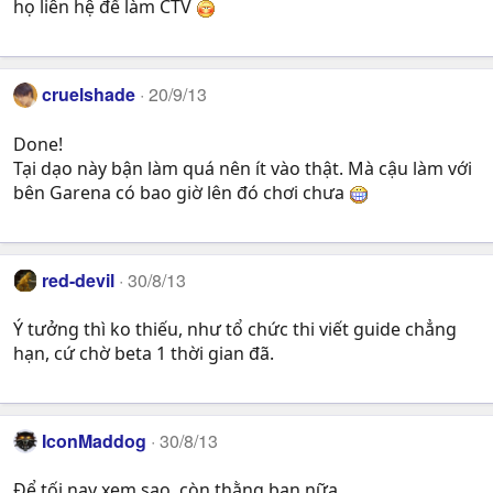
họ liên hệ để làm CTV
cruelshade
20/9/13
Done!
Tại dạo này bận làm quá nên ít vào thật. Mà cậu làm với
bên Garena có bao giờ lên đó chơi chưa
red-devil
30/8/13
Ý tưởng thì ko thiếu, như tổ chức thi viết guide chẳng
hạn, cứ chờ beta 1 thời gian đã.
IconMaddog
30/8/13
Để tối nay xem sao, còn thằng bạn nữa.