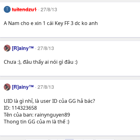
tuitendzu1
27/8/13
T
A Nam cho e xin 1 cái Key FF 3 dc ko anh
[R]ainy™
27/8/13
Chưa :), đâu thấy ai nói gì đâu :)
[R]ainy™
27/8/13
UID là gì nhỉ, là user ID của GG hả bác?
ID: 114323658
Tên của ban: rainynguyen89
Thong tin GG của m là thế :)