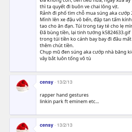
thì ta quyết đi buôn ve chai lông vịt.
Rảnh đi phố tìm chỗ mua súng aka cướp 
Mình lên xe đậu vô bến, đập tan tấm kín
tao cho ăn đạn. Túi trong tay té cho lẹ m
Đã bùng tiền, lại tinh tướng k5824633.gif 
trong túi tiền ko cánh bay bay đi đâu mất
thêm chút tiền.
Chụp mũ đen súng aka cướp nhà băng kiếm
vây bắt luôn tống vô tù
censy
13/2/13
rapper hand gestures
linkin park ft eminem etc...
censy
13/2/13