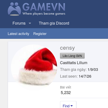
Forums
Tham gia Discord
Latest activity
Register
censy
Lão Làng GVN
Castitatis Lilium
Tham gia ngày
1/9/03
Last seen
14/7/26
Bài viết
5,232
Find