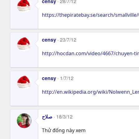
censy
28/7/12
https://thepiratebay.se/search/smallville
censy
23/7/12
http://hocdan.com/video/4667/chuyen-ti
censy
1/7/12
http://en.wikipedia.org/wiki/Nolwenn_Le
صلاح
18/3/12
Thử đống này xem