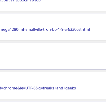
ega1280-mf-smallville-tron-bo-1-9-a-633003.html
id=chrome&ie=UTF-8&q=freaks+and+geeks