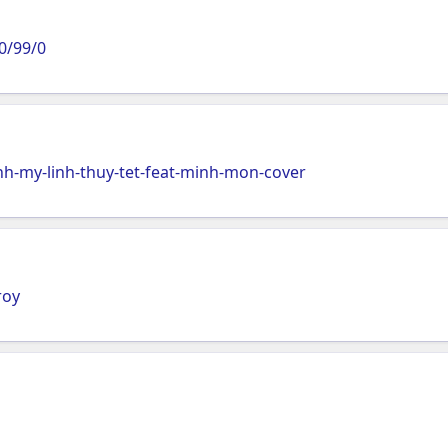
/0/99/0
nh-my-linh-thuy-tet-feat-minh-mon-cover
roy