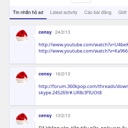
Tin nhắn hồ sơ
Latest activity
Các bài đăng
Giới 
censy
24/2/13
http://www.youtube.com/watch?v=U4be
http://www.youtube.com/watch?v=Ka966
censy
16/2/13
http://forum.360kpop.com/threads/downl
skype.245269/#.UR8cIPIUOt8
censy
13/2/13
Đã không còn, tiền tiêu nữa, ngày xưa ấy