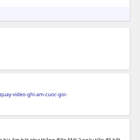
quay-video-ghi-am-cuoc-goi-
g bia ôm hát như thằng điên.Mới 2 ngày tiền đã hết,