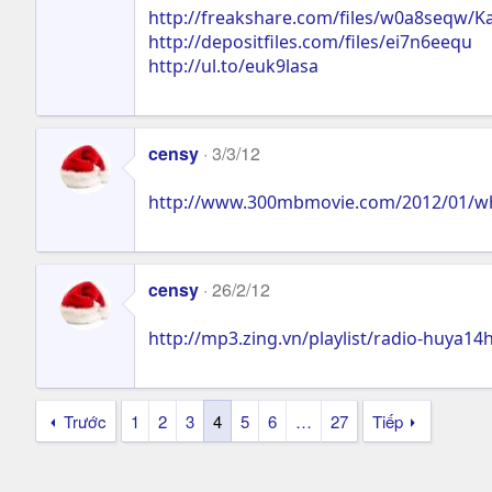
http://freakshare.com/files/w0a8seqw/K
http://depositfiles.com/files/ei7n6eequ
http://ul.to/euk9lasa
censy
3/3/12
http://www.300mbmovie.com/2012/01/wh
censy
26/2/12
http://mp3.zing.vn/playlist/radio-huya
Trước
1
2
3
4
5
6
…
27
Tiếp