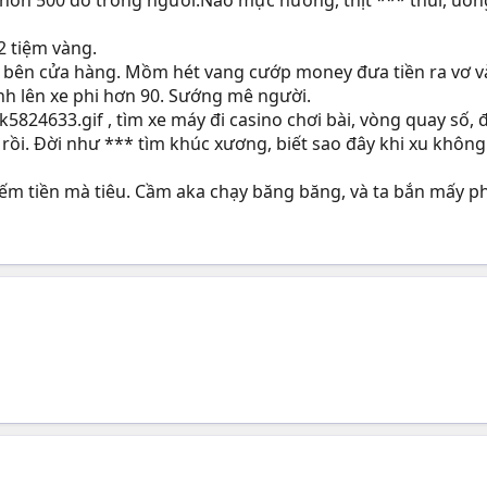
2 tiệm vàng.
h bên cửa hàng. Mồm hét vang cướp money đưa tiền ra vơ 
ình lên xe phi hơn 90. Sướng mê người.
k5824633.gif , tìm xe máy đi casino chơi bài, vòng quay số, đ
 rồi. Đời như *** tìm khúc xương, biết sao đây khi xu không
 tiền mà tiêu. Cầm aka chạy băng băng, và ta bắn mấy phát