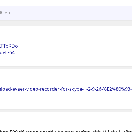
thiệu
XTTpRDo
oyf764
oad-evaer-video-recorder-for-skype-1-2-9-26-%E2%80%93-
 hơn 500 đô trong người.Nào mực nướng, thịt *** thui, uốn