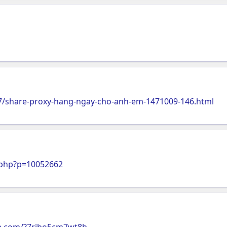
7/share-proxy-hang-ngay-cho-anh-em-1471009-146.html
.php?p=10052662
re.com/?7rjbo5cm7wt8b