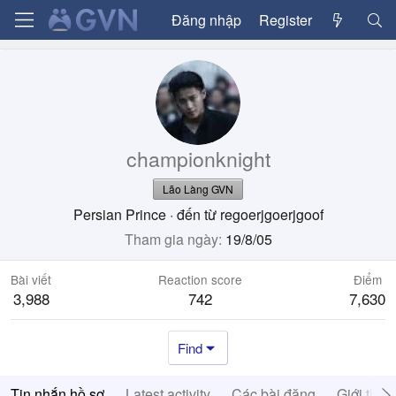
Đăng nhập
Register
championknight
Lão Làng GVN
Persian Prince
·
đến từ
regoerjgoerjgoof
Tham gia ngày
19/8/05
Bài viết
Reaction score
Điểm
3,988
742
7,630
Find
Tin nhắn hồ sơ
Latest activity
Các bài đăng
Giới thiệ