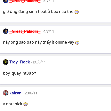
_Great_Paladin_
5/7/11
giờ ông đang sinh hoạt ở box nào thế
_Great_Paladin_
4/7/11
này ông sao dạo này thấy ít online vậy
Troy_Rock
23/6/11
boy_quay_nt88 :-*
kaizvn
23/6/11
y như nick