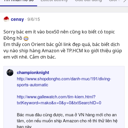
censy
9/6/15
Sorry bác em ít vào box50 nên cũng ko biết có topic
Đồng hồ
Em thấy con Orient bác gửi link đẹp quá, bác biết dịch
vụ nào ship hàng Amazon về TP.HCM ko giới thiệu giúp
em với nhé. Cảm ơn bác.
championknight
http://www.shopdongho.com/danh-muc/191/diving-
sports-automatic
http://www.gallewatch.com/tim-kiem.html?
txtKeyword=mako&x=0&y=0&txtSearchID=0
Bác mua đâu cũng được, mua ở VN hàng mới cho an
tâm, còn nếu muốn ship Amazon cho rẻ thì thử liên hệ
bạn này