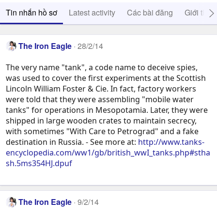
Tin nhắn hồ sơ
Latest activity
Các bài đăng
Giới thiệ
The Iron Eagle
28/2/14
The very name "tank", a code name to deceive spies,
was used to cover the first experiments at the Scottish
Lincoln William Foster & Cie. In fact, factory workers
were told that they were assembling "mobile water
tanks" for operations in Mesopotamia. Later, they were
shipped in large wooden crates to maintain secrecy,
with sometimes "With Care to Petrograd" and a fake
destination in Russia. - See more at:
http://www.tanks-
encyclopedia.com/ww1/gb/british_wwI_tanks.php#stha
sh.5ms354HJ.dpuf
The Iron Eagle
9/2/14