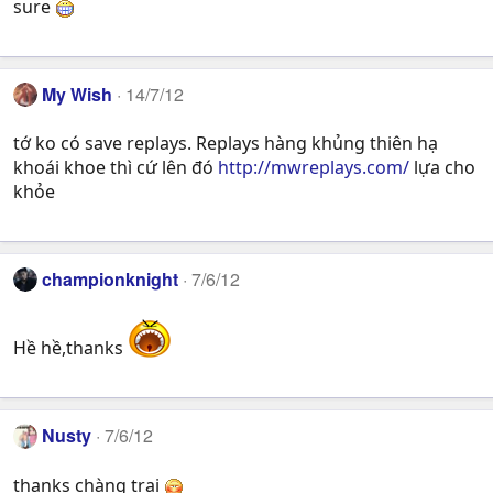
sure
My Wish
14/7/12
tớ ko có save replays. Replays hàng khủng thiên hạ
khoái khoe thì cứ lên đó
http://mwreplays.com/
lựa cho
khỏe
championknight
7/6/12
Hề hề,thanks
Nusty
7/6/12
thanks chàng trai