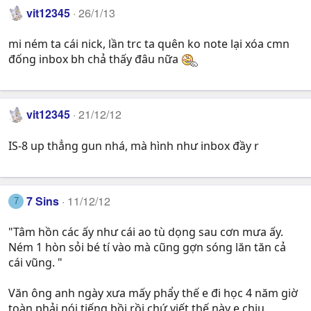
vit12345
26/1/13
mi ném ta cái nick, lần trc ta quên ko note lại xóa cmn
đống inbox bh chả thấy đâu nữa
vit12345
21/12/12
IS-8 up thẳng gun nhá, mà hình như inbox đầy r
7 Sins
11/12/12
7
"Tâm hồn các ấy như cái ao tù dọng sau cơn mưa ấy.
Ném 1 hòn sỏi bé tí vào mà cũng gợn sóng lăn tăn cả
cái vũng. "
Văn ông anh ngày xưa mấy phẩy thế e đi học 4 năm giờ
toàn phải nói tiếng bồi rồi chứ viết thế này e chịu.