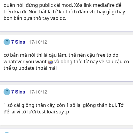
quên nói, đừng public cái mod. Xóa link mediafire để
trên kia đi. Nói thật là tớ ko thích đám vtc hay gì gì hay
bọn bẩn bựa thò tay vào dc.
7 Sins
17/10/12
7
cơ bản mà nói thì là cậu làm, thế nên cậu free to do
whatever you want
và đồng thời từ nay về sau cậu có
thể tự update thoải mái
7 Sins
17/10/12
7
1 số cái giống thân cây, còn 1 số lại giống thân bụi. Tớ
để lại vì tớ lười test loại suy :p