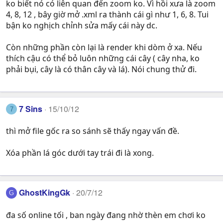
ko biết nó có liên quan đến zoom ko. Vì hồi xưa là zoom
4, 8, 12 , bây giờ mở .xml ra thành cái gì như 1, 6, 8. Tui
bận ko nghịch chỉnh sửa mấy cái này dc.
Còn những phần còn lại là render khi dòm ở xa. Nếu
thích cậu có thể bỏ luôn những cái cây ( cây nha, ko
phải bụi, cây là có thân cây và lá). Nói chung thử đi.
7 Sins
15/10/12
7
thì mở file gốc ra so sánh sẽ thấy ngay vấn đề.
Xóa phần lá góc dưới tay trái đi là xong.
GhostKingGk
20/7/12
G
đa số online tối , ban ngày đang nhờ thèn em chơi ko