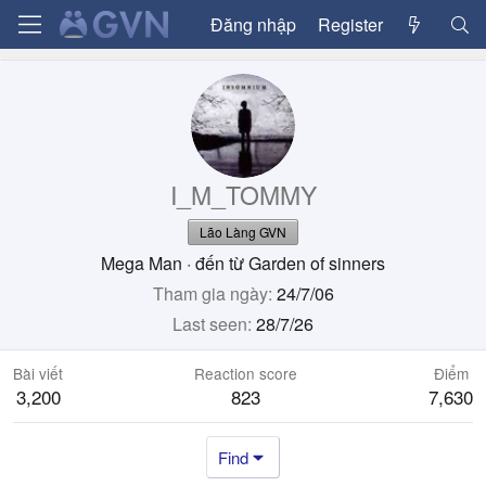
Đăng nhập
Register
I_M_TOMMY
Lão Làng GVN
Mega Man
·
đến từ
Garden of sinners
Tham gia ngày
24/7/06
Last seen
28/7/26
Bài viết
Reaction score
Điểm
3,200
823
7,630
Find