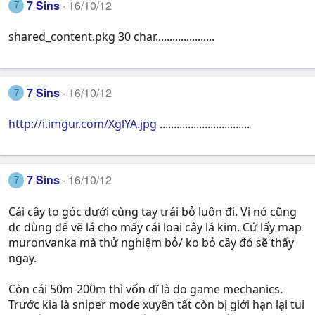
7 Sins
16/10/12
7
shared_content.pkg 30 char.....................
7 Sins
16/10/12
7
http://i.imgur.com/XglYA.jpg
................................
7 Sins
16/10/12
7
Cái cây to góc dưới cùng tay trái bỏ luôn đi. Vi nó cũng
dc dùng để vẽ lá cho mấy cái loại cây lá kim. Cứ lấy map
muronvanka mà thử nghiệm bỏ/ ko bỏ cây đó sẽ thấy
ngay.
Còn cái 50m-200m thì vốn dĩ là do game mechanics.
Trước kia là sniper mode xuyên tất còn bị giới hạn lại tui