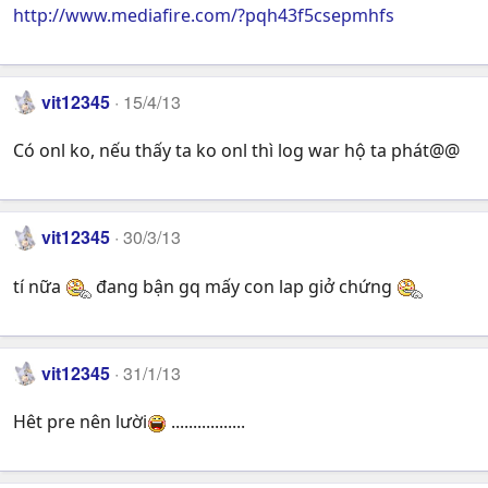
http://www.mediafire.com/?pqh43f5csepmhfs
vit12345
15/4/13
Có onl ko, nếu thấy ta ko onl thì log war hộ ta phát@@
vit12345
30/3/13
tí nữa
đang bận gq mấy con lap giở chứng
vit12345
31/1/13
Hêt pre nên lười
.................