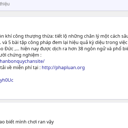
thiệu
 khí công thượng thừa: tiết lộ những chân lý một cách sâu
 và 5 bài tập công pháp đem lại hiệu quả kỳ diệu trong việc
ạo Ðức ,… hiện nay được dịch ra hơn 38 ngôn ngử và phổ biế
gười chứng nghiệm :
phanbonquychansite/
tải về miễn phí tại :
http://phapluan.org
ryh0Uc
sao biết mình chơi ran vậy