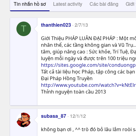
Tin nhắn hồ sơ
Latest activity
Các bài đăng
Giới 
thanthien023
2/7/13
T
Giới Thiệu PHÁP LUÂN ĐẠI PHÁP : Một môn
nhân thể, các tầng không gian và Vũ Trụ…
tâm, giúp nâng cao : Sức khỏe, Trí Tuệ, Ð
luyện mỗi ngày và được trên 100 triệu n
https://sites.google.com/site/conduong
Tất cả tài liệu học Pháp, tập công các bạn 
Đại Pháp Hồng Truyền
http://www.youtube.com/watch?v=kNtEl
Thỉnh nguyện toàn cầu 2013
subasa_87
12/1/12
không bạn ơi , ^^ trò đó bỏ lâu lắm roòi 