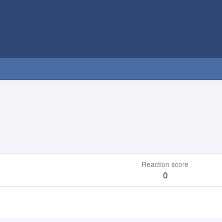
Reaction score
0