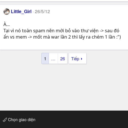
Little_Girl
26/5/12
À...
Tại vì nó toàn spam nên mới bỏ vào thư viện -> sau đó
ẩn vs mem -> mốt mà war lần 2 thì lấy ra chém 1 lần :")
1
…
26
Tiếp
Chọn giao diện