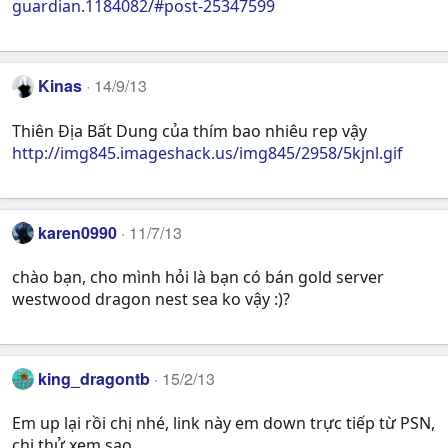
guardian.1184082/#post-25347599
Kinas
14/9/13
Thiên Địa Bất Dung của thím bao nhiêu rep vậy
http://img845.imageshack.us/img845/2958/5kjnl.gif
karen0990
11/7/13
chào bạn, cho mình hỏi là bạn có bán gold server
westwood dragon nest sea ko vậy :)?
king_dragontb
15/2/13
Em up lại rồi chị nhé, link này em down trực tiếp từ PSN,
chị thử xem sao