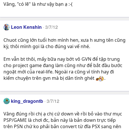
Vâng, "có lẽ" là như vậy bạn ạ :-(
Leon Kenshin
3/7/12
Chuot cũng lớn tuổi hơn mình hen, xưa h xưng tên cũng
kỳ, thôi mình gọi là cho đúng vai vế nhé.
Em vẫn bt thôi, mấy bữa nay bớt vô GVN để tập trung
cho project game đang làm cũng như để bắt đầu bước
ngoặt mới của real-life. Ngoài ra cũng vì tính hay đi
kiếm chuyện trên gvn mà bị dân tình ghét
.
king_dragontb
3/7/12
Vâng đúng rồi chị ạ chị cứ down về rồi bỏ vào thư mục
PSP/GAME là chơi đc, bản này là bản down trực tiếp
trên PSN chứ ko phải bản convert từ đĩa PSX sang nên