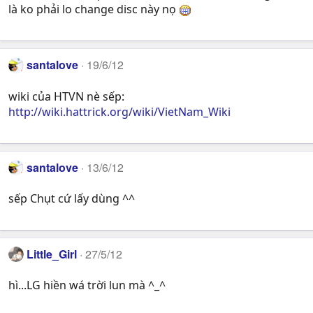
là ko phải lo change disc này nọ
santalove
19/6/12
wiki của HTVN nè sếp:
http://wiki.hattrick.org/wiki/VietNam_Wiki
santalove
13/6/12
sếp Chụt cứ lấy dùng ^^
Little_Girl
27/5/12
hì...LG hiền wá trời lun mà ^_^