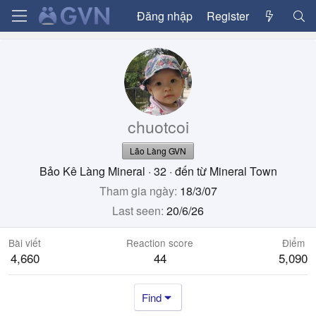
Đăng nhập
Register
chuotcoi
Lão Làng GVN
Bảo Kê Làng Mineral
·
32
·
đến từ
Mineral Town
Tham gia ngày
18/3/07
Last seen
20/6/26
Bài viết
Reaction score
Điểm
4,660
44
5,090
Find