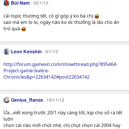
Bùi Nam
30/1/13
cái topic thương tết, có gì góp ý ko bà chị
sao mà em lo lo, ngày nào ko dc thưởng là lảo cho ăn
trừ quá
Leon Kenshin
9/1/13
http://forum.gamevn.com/showthread.php?895464-
Project-game-Ivalice-
Chronicles&p=22634142#post22634142
Genius_Ranza
19/11/12
Ừa...viết xong trước 20/1 này càng tốt, kịp cho số ra tết
luôn
chọn cái nào mới chút nhé, chị chụt chọn cái 2004 hay