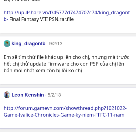
http://up.4share.vn/f/45777d7474707c74/king_dragont
b-
Final Fantasy VIII PSN.rar.file
king_dragontb
9/2/13
Em sẽ tìm thử file khác up lên cho chị, nhưng mà trước
hết chị thử update Firmware cho con PSP của chị lên
bản mới nhất xem còn bị lỗi ko chị
Leon Kenshin
5/2/13
http://forum.gamevn.com/showthread.php?1021022-
Game-Ivalice-Chronicles-Game-ky-niem-FFFC-11-nam