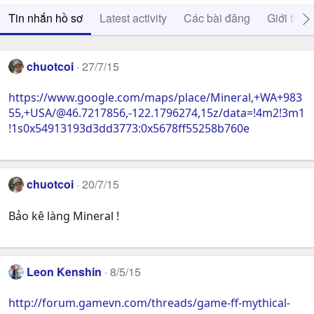
Tin nhắn hồ sơ
Latest activity
Các bài đăng
Giới thiệ
chuotcoi
27/7/15
https://www.google.com/maps/place/Mineral,+WA+983
55,+USA/@46.7217856,-122.1796274,15z/data=!4m2!3m1
!1s0x54913193d3dd3773:0x5678ff55258b760e
chuotcoi
20/7/15
Bảo kê làng Mineral !
Leon Kenshin
8/5/15
http://forum.gamevn.com/threads/game-ff-mythical-