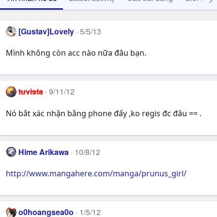
[Gustav]Lovely
5/5/13
Mình không còn acc nào nữa đâu bạn.
tuvista
9/11/12
Nó bắt xác nhận bằng phone đấy ,ko regis đc đâu == .
Hime Arikawa
10/8/12
http://www.mangahere.com/manga/prunus_girl/
o0hoangsea0o
1/5/12