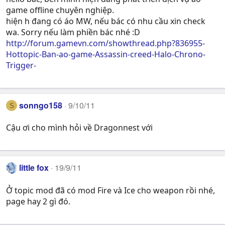
game offline chuyên nghiệp.
hiện h đang có áo MW, nếu bác có nhu cầu xin check
wa. Sorry nếu làm phiền bác nhé :D
http://forum.gamevn.com/showthread.php?836955-
Hottopic-Ban-ao-game-Assassin-creed-Halo-Chrono-
Trigger-
sonngo158
9/10/11
S
Cậu ơi cho mình hỏi về Dragonnest với
little fox
19/9/11
Ở topic mod đã có mod Fire và Ice cho weapon rồi nhé,
page hay 2 gì đó.