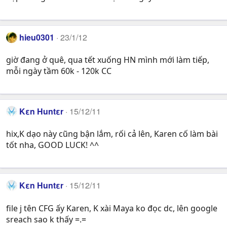
hieu0301
23/1/12
giờ đang ở quê, qua tết xuống HN mình mới làm tiếp,
mỗi ngày tầm 60k - 120k CC
Kεn Huntεr
15/12/11
hix,K dạo này cũng bận lắm, rối cả lên, Karen cố làm bài
tốt nha, GOOD LUCK! ^^
Kεn Huntεr
15/12/11
file j tên CFG ấy Karen, K xài Maya ko đọc dc, lên google
sreach sao k thấy =.=