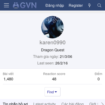
Đăng nhập
Register
karen0990
Dragon Quest
Tham gia ngày
21/3/06
Last seen
26/2/16
Bài viết
Reaction score
Điểm
1,480
48
0
Find
Tin nhắn hồ sơ
Latest activity
Các bài đăng
Giới thiệ