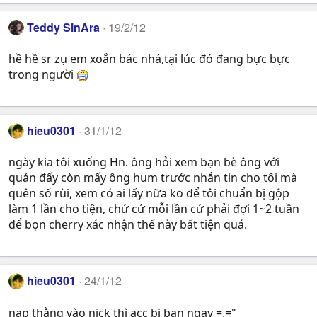
Teddy SinAra
19/2/12
hề hề sr zụ em xoắn bác nhá,tại lúc đó đang bực bực
trong người
hieu0301
31/1/12
ngày kia tôi xuống Hn. ông hỏi xem bạn bè ông với
quán đấy còn mấy ông hum trước nhắn tin cho tôi mà
quên số rùi, xem có ai lấy nữa ko để tôi chuẩn bị gộp
làm 1 lần cho tiện, chứ cứ mỗi lần cứ phải đợi 1~2 tuần
để bọn cherry xác nhận thế này bất tiện quá.
hieu0301
24/1/12
nạp thằng vào nick thì acc bị ban ngay =.="