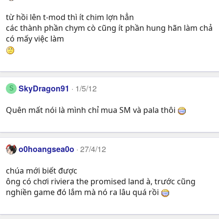
từ hồi lên t-mod thì ít chim lợn hẳn
các thành phần chym cò cũng ít phần hung hãn làm chả
có mấy việc làm
SkyDragon91
1/5/12
S
Quên mất nói là mình chỉ mua SM và pala thôi
o0hoangsea0o
27/4/12
chúa mới biết được
ông có chơi riviera the promised land à, trước cũng
nghiền game đó lắm mà nó ra lâu quá rồi