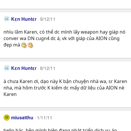
Kεn Huntεr
9/12/11
nhìu lắm Karen, có thể dc mình lấy weapon hay giáp nó
conver wa DN cugn4 dc á, vk với giáp của AION cũng
đẹp mà
Kεn Huntεr
8/12/11
à chưa Karen ơi, dạo này K bận chuyện nhà wa, sr Karen
nha, mà hôm trước K kiếm dc mấy dữ liệu của AION nè
Karen
miusatthu
1/11/11
M
hello bác, bên mình hiện đang phát triển dịch vụ áo