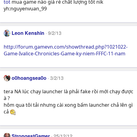
tot
mua game nào giá rẻ chất lượng tốt nik
yh:nguyenvuan_99
Leon Kenshin
9/2/13
http://forum.gamevn.com/showthread.php?1021022-
Game-Ivalice-Chronicles-Game-ky-niem-FFFC-11-nam
o0hoangsea0o
3/2/13
tera NA lúc chạy launcher là phải fake rồi mới chạy được
à ?
hôm qua tôi tải nhưng cài xong bấm launcher chả lên gì
cả
StrongestGamer
25/12/12