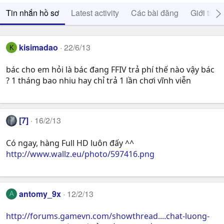
Tin nhắn hồ sơ
Latest activity
Các bài đăng
Giới thiệ
kisimadao
22/6/13
K
bác cho em hỏi là bác đang FFIV trả phí thế nào vậy bác
? 1 tháng bao nhiu hay chỉ trả 1 lần chơi vĩnh viễn
[7]
16/2/13
Có ngay, hàng Full HD luôn đấy ^^
http://www.wallz.eu/photo/597416.png
antomy_9x
12/2/13
A
http://forums.gamevn.com/showthread....chat-luong-