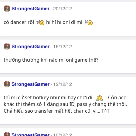
StrongestGamer
20/12/12
có dancer rồi
hí hí hí onl đi mi
StrongestGamer
16/12/12
thường thường khi nào mi onl game thế?
StrongestGamer
12/12/12
thì mi cứ set hotkey như mi hay chơi đi
. Còn acc
khác thì thêm số 1 đằng sau ID, pass y chang thế thôi.
Chả hiểu sao transfer mất hết char cũ, vl... T^T
StrongestGamer
10/12/12