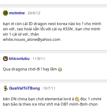
motmine
26/6/12
M
bạn ơi còn cái ID dragon nest korea nào ko ? cho mình
xin với , tao hoài vẫn lỗi với cái vụ KSSN , bạn cho mình
xin 1 cái id vơi , thân
white.nouvo_alone@yahoo.com
khiconlubu
11/8/11
Qua dragona chơi đi ! hay lắm
QuaiVatToTBung
18/7/11
bên DN china bạn chơi elemental lord à
đọc 1 cmmt
bạn bảo là theo ice như sh!t mà OBT mình định chọn