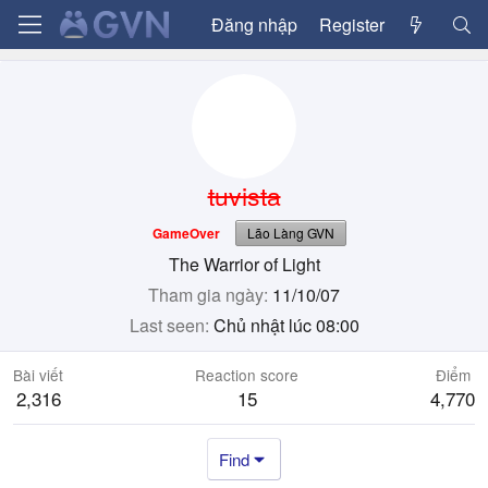
Đăng nhập
Register
tuvista
GameOver
Lão Làng GVN
The Warrior of Light
Tham gia ngày
11/10/07
Last seen
Chủ nhật lúc 08:00
Bài viết
Reaction score
Điểm
2,316
15
4,770
Find