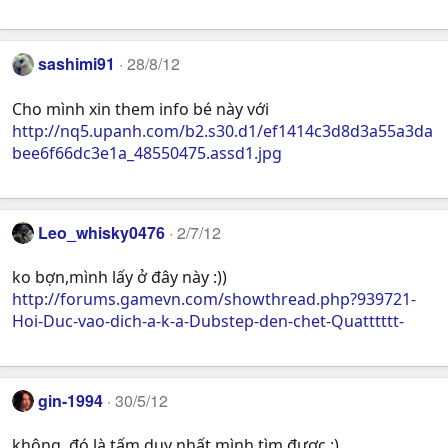
sashimi91
28/8/12
Cho mình xin them info bé này với
http://nq5.upanh.com/b2.s30.d1/ef1414c3d8d3a55a3da
bee6f66dc3e1a_48550475.assd1.jpg
Leo_whisky0476
2/7/12
ko bợn,mình lấy ở đây này :))
http://forums.gamevn.com/showthread.php?939721-
Hoi-Duc-vao-dich-a-k-a-Dubstep-den-chet-Quatttttt-
gin-1994
30/5/12
không, đó là tấm duy nhất mình tìm được :)