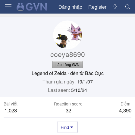
Đăng nhập
Register
coeya8690
Lão Làng GVN
Legend of Zelda
·
đến từ
Bắc Cực
Tham gia ngày
19/1/07
Last seen
5/10/24
Bài viết
Reaction score
Điểm
1,023
32
4,390
Find