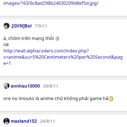
images/163/6c8ad298b24030209d8ef5d.jpg/
.[GVN]Bel
7/9/11
à, chôm trên mạng thôi :))
nè
http://wall.alphacoders.com/index.php?
s=anime&su=5%20Centimeters%20per%20Second&pag
e=1
annhau10000
29/8/11
ore no imouto là anime chứ không phải game hả
maxland152
24/8/11