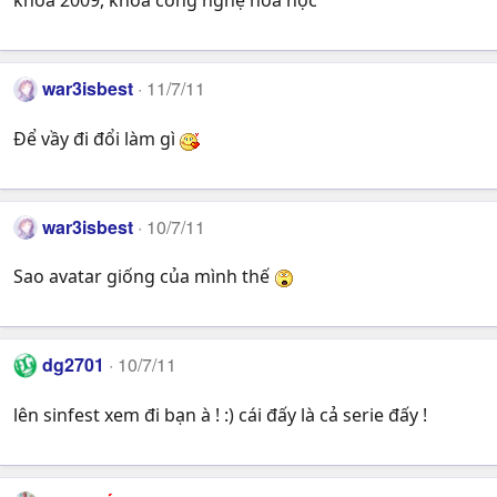
khóa 2009, khoa công nghệ hóa học
war3isbest
11/7/11
Để vầy đi đổi làm gì
war3isbest
10/7/11
Sao avatar giống của mình thế
dg2701
10/7/11
lên sinfest xem đi bạn à ! :) cái đấy là cả serie đấy !