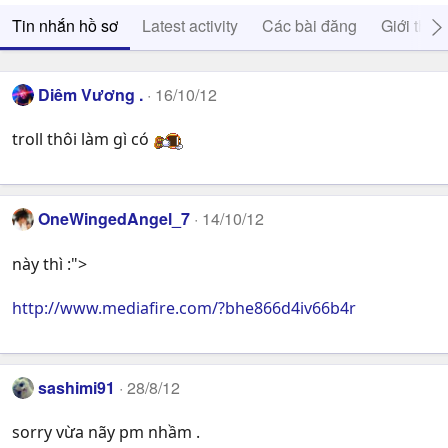
Tin nhắn hồ sơ
Latest activity
Các bài đăng
Giới thiệ
Diêm Vương .
16/10/12
troll thôi làm gì có
OneWingedAngel_7
14/10/12
này thì :">
http://www.mediafire.com/?bhe866d4iv66b4r
sashimi91
28/8/12
sorry vừa nãy pm nhầm .