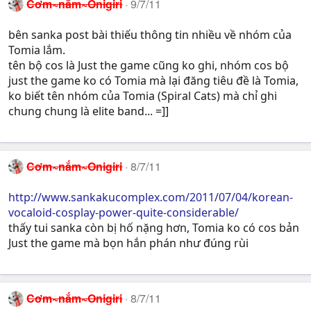
Cơm~nắm~Onigiri
9/7/11
bên sanka post bài thiếu thông tin nhiều về nhóm của
Tomia lắm.
tên bộ cos là Just the game cũng ko ghi, nhóm cos bộ
just the game ko có Tomia mà lại đăng tiêu đề là Tomia,
ko biết tên nhóm của Tomia (Spiral Cats) mà chỉ ghi
chung chung là elite band... =]]
Cơm~nắm~Onigiri
8/7/11
http://www.sankakucomplex.com/2011/07/04/korean-
vocaloid-cosplay-power-quite-considerable/
thấy tui sanka còn bị hố nặng hơn, Tomia ko có cos bản
Just the game mà bọn hắn phán như đúng rùi
Cơm~nắm~Onigiri
8/7/11