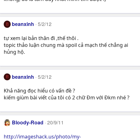
beanxinh
5/2/12
B
tự xem lại bản thân đi ,thế thôi .
topic thảo luận chung mà spoil cả mạch thế chẳng ai
hủng hộ.
beanxinh
5/2/12
B
Khả năng đọc hiểu có vấn đề ?
kiếm giùm bài viết của tôi có 2 chữ Đm với Đkm nhé ?
Bloody-Road
20/9/11
http://imageshack.us/photo/my-