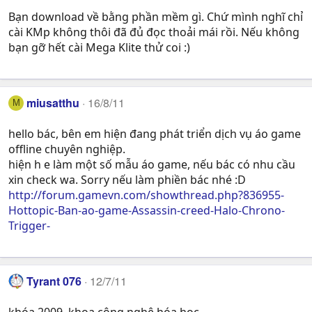
Bạn download về bằng phần mềm gì. Chứ mình nghĩ chỉ
cài KMp không thôi đã đủ đọc thoải mái rồi. Nếu không
bạn gỡ hết cài Mega Klite thử coi :)
miusatthu
16/8/11
M
hello bác, bên em hiện đang phát triển dịch vụ áo game
offline chuyên nghiệp.
hiện h e làm một số mẫu áo game, nếu bác có nhu cầu
xin check wa. Sorry nếu làm phiền bác nhé :D
http://forum.gamevn.com/showthread.php?836955-
Hottopic-Ban-ao-game-Assassin-creed-Halo-Chrono-
Trigger-
Tyrant 076
12/7/11