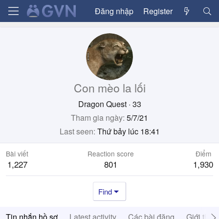
Đăng nhập
Register
Con mèo la lối
Dragon Quest
·
33
Tham gia ngày
5/7/21
Last seen
Thứ bảy lúc 18:41
Bài viết
Reaction score
Điểm
1,227
801
1,930
Find
Tin nhắn hồ sơ
Latest activity
Các bài đăng
Giới thiệ