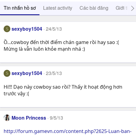
Tin nhắn hồ sơ
Latest activity
Các bài đăng
Giới thiệ
sexyboy1504
24/5/13
S
Ồ...cowboy đến thời điểm chán game rồi hay sao :(
Mừng là vẫn luôn khỏe mạnh nhá :)
sexyboy1504
23/5/13
S
Hi!!! Dạo này cowboy sao rồi? Thấy ít hoạt động hơn
trước vậy :(
Moon Princess
9/5/13
http://forum.gamevn.com/content.php?2625-Luan-ban-