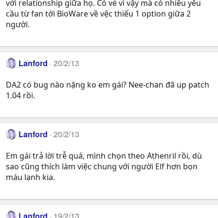
với relationship giữa họ. Có vẻ vì vậy mà có nhiều yêu
cầu từ fan tới BioWare về vệc thiếu 1 option giữa 2
người.
Lanford
20/2/13
DA2 có bug nào nặng ko em gái? Nee-chan đã up patch
1.04 rồi.
Lanford
20/2/13
Em gái trả lời trễ quá, mình chọn theo Athenril rồi, dù
sao cũng thích làm việc chung với người Elf hơn bọn
máu lạnh kia.
Lanford
19/2/13