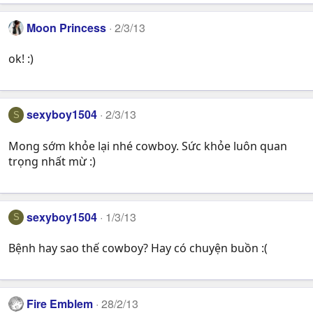
Moon Princess
2/3/13
ok! :)
sexyboy1504
2/3/13
S
Mong sớm khỏe lại nhé cowboy. Sức khỏe luôn quan
trọng nhất mừ :)
sexyboy1504
1/3/13
S
Bệnh hay sao thế cowboy? Hay có chuyện buồn :(
Fire Emblem
28/2/13