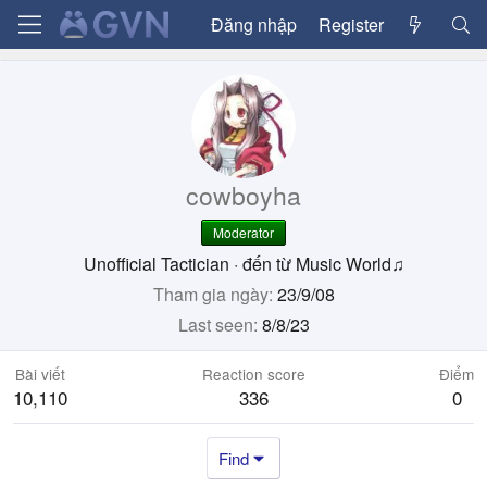
Đăng nhập
Register
cowboyha
Moderator
Unofficial Tactician
·
đến từ
Music World♫
Tham gia ngày
23/9/08
Last seen
8/8/23
Bài viết
Reaction score
Điểm
10,110
336
0
Find