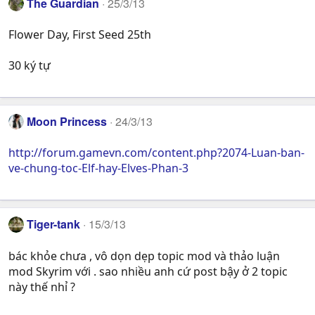
The Guardian
25/3/13
Flower Day, First Seed 25th
30 ký tự
Moon Princess
24/3/13
http://forum.gamevn.com/content.php?2074-Luan-ban-
ve-chung-toc-Elf-hay-Elves-Phan-3
Tiger-tank
15/3/13
bác khỏe chưa , vô dọn dẹp topic mod và thảo luận
mod Skyrim với . sao nhiều anh cứ post bậy ở 2 topic
này thế nhỉ ?