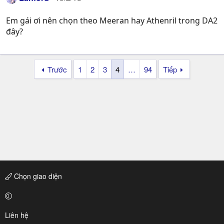
Em gái ơi nên chọn theo Meeran hay Athenril trong DA2
đây?
Trước
1
2
3
4
…
94
Tiếp
Chọn giao diện
Liên hệ