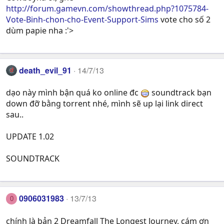
http://forum.gamevn.com/showthread.php?1075784-
Vote-Binh-chon-cho-Event-Support-Sims
vote cho số 2
dùm papie nha :'>
death_evil_91
14/7/13
dạo này mình bận quá ko online đc
soundtrack bạn
down đỡ bằng torrent nhé, mình sẽ up lại link direct
sau..
UPDATE 1.02
SOUNDTRACK
0906031983
13/7/13
0
chính là bản 2 Dreamfall The Longest Journey, cám ơn