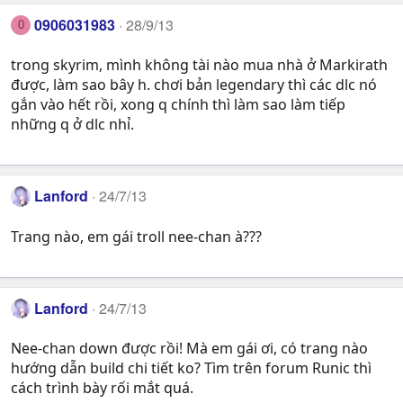
0906031983
28/9/13
0
trong skyrim, mình không tài nào mua nhà ở Markirath
được, làm sao bây h. chơi bản legendary thì các dlc nó
gắn vào hết rồi, xong q chính thì làm sao làm tiếp
những q ở dlc nhỉ.
Lanford
24/7/13
Trang nào, em gái troll nee-chan à???
Lanford
24/7/13
Nee-chan down được rồi! Mà em gái ơi, có trang nào
hướng dẫn build chi tiết ko? Tìm trên forum Runic thì
cách trình bày rối mắt quá.