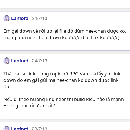
Lanford
24/7/13
Em gái down về rồi up lại file đó dùm nee-chan được ko,
mạng nhà nee-chan down ko được (bắt link ko được)
Lanford
24/7/13
Thật ra cái link trong topic bõ RPG Vault là lấy y xì link
down do em gái gửi mà nee-chan ko down được link
đó.
Nếu đi theo hướng Engineer thì build kiểu nào là mạnh
+ sống, dai tối ưu nhất?
Lanford
23/7/13