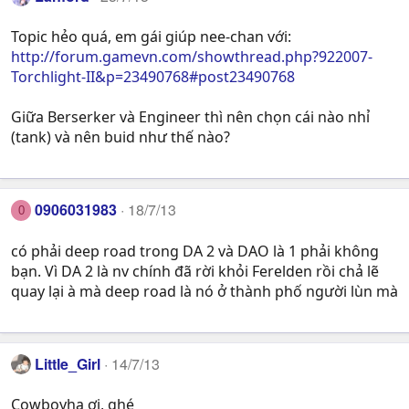
Topic hẻo quá, em gái giúp nee-chan với:
http://forum.gamevn.com/showthread.php?922007-
Torchlight-II&p=23490768#post23490768
Giữa Berserker và Engineer thì nên chọn cái nào nhỉ
(tank) và nên buid như thế nào?
0906031983
18/7/13
0
có phải deep road trong DA 2 và DAO là 1 phải không
bạn. Vì DA 2 là nv chính đã rời khỏi Ferelden rồi chả lẽ
quay lại à mà deep road là nó ở thành phố người lùn mà
Little_Girl
14/7/13
Cowboyha ơi, ghé