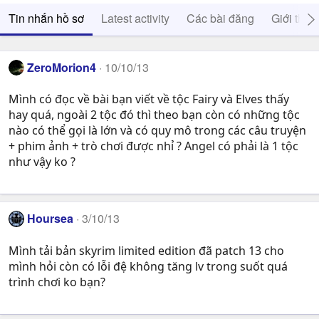
Tin nhắn hồ sơ
Latest activity
Các bài đăng
Giới thiệ
ZeroMorion4
10/10/13
Mình có đọc về bài bạn viết về tộc Fairy và Elves thấy
hay quá, ngoài 2 tộc đó thì theo bạn còn có những tộc
nào có thể gọi là lớn và có quy mô trong các câu truyện
+ phim ảnh + trò chơi được nhỉ ? Angel có phải là 1 tộc
như vậy ko ?
Hoursea
3/10/13
Mình tải bản skyrim limited edition đã patch 13 cho
mình hỏi còn có lỗi đệ không tăng lv trong suốt quá
trình chơi ko bạn?