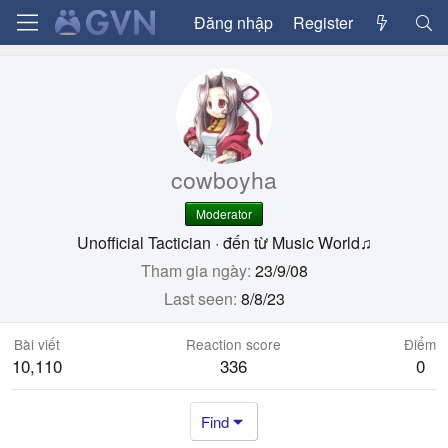
Đăng nhập
Register
cowboyha
Moderator
Unofficial Tactician
·
đến từ
Music World♫
Tham gia ngày
23/9/08
Last seen
8/8/23
Bài viết
Reaction score
Điểm
10,110
336
0
Find