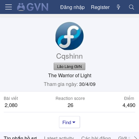
Đăng nhập
Register
Cqshinn
Lão Làng GVN
The Warrior of Light
Tham gia ngày
30/4/09
Bài viết
Reaction score
Điểm
2,080
26
4,490
Find
Tin nhắn hồ sơ
Latest activity
Các bài đăng
Giới thiệ