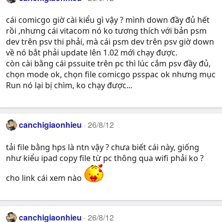
cái comicgo giờ cài kiểu gì vậy ? mình down đầy đủ hết
rồi ,nhưng cái vitacom nó ko tương thích với bản psm
dev trên psv thi phải, mà cái psm dev trên psv giờ down
về nó bắt phải update lên 1.02 mới chạy được.
còn cài bằng cái pssuite trên pc thì lúc cắm psv đầy đủ,
chọn mode ok, chọn file comicgo psspac ok nhưng mục
Run nó lại bị chìm, ko chạy được...
canchigiaonhieu
26/8/12
tải file bằng hps là ntn vậy ? chưa biết cái này, giống
như kiểu ipad copy file từ pc thông qua wifi phải ko ?
cho link cái xem nào
canchigiaonhieu
26/8/12