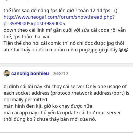
thế làm sao để nâng fps lên giờ ? toàn 12-14 fps =((
http://www.neogaf.com/forum/showthread.php?
p=39890005#post39890005
down theo cái link mf gần cuối với sửa cái code rồi vẫn
thế, fps thảm hại vãi...
Tiện thể cho hỏi cái comic thì nó chỉ đọc được jpg thôi
ah ? tại thấy nó đòi có phần mềm png2jpg gì gì đấy @.@
canchigiaonhieu
26/8/12
bị dính cái lỗi này khi chạy cái server Only one usage of
each socket address (protocol/network address/port) is
normally permitted.
màn hình đen kịt, giờ ko chạy được nữa.
mà cái app này chủ yếu là update cái thư mục server
thôi đúng ko ? chưa thấy bản mới của nó.