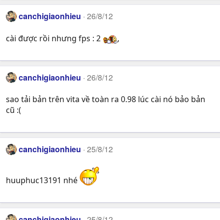
canchigiaonhieu
26/8/12
cài được rồi nhưng fps : 2
,
canchigiaonhieu
26/8/12
sao tải bản trên vita về toàn ra 0.98 lúc cài nó bảo bản
cũ :(
canchigiaonhieu
25/8/12
huuphuc13191 nhé
canchigiaonhieu
25/8/12