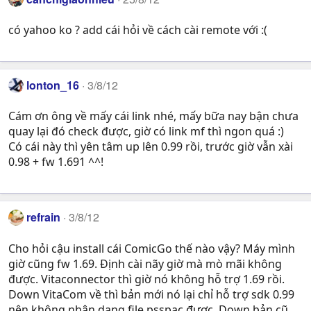
có yahoo ko ? add cái hỏi về cách cài remote với :(
lonton_16
3/8/12
Cám ơn ông về mấy cái link nhé, mấy bữa nay bận chưa
quay lại đó check được, giờ có link mf thì ngon quá :)
Có cái này thì yên tâm up lên 0.99 rồi, trước giờ vẫn xài
0.98 + fw 1.691 ^^!
refrain
3/8/12
Cho hỏi cậu install cái ComicGo thế nào vậy? Máy mình
giờ cũng fw 1.69. Định cài nãy giờ mà mò mãi không
được. Vitaconnector thì giờ nó không hỗ trợ 1.69 rồi.
Down VitaCom về thì bản mới nó lại chỉ hỗ trợ sdk 0.99
nên không nhận dạng file psspac được. Down bản cũ