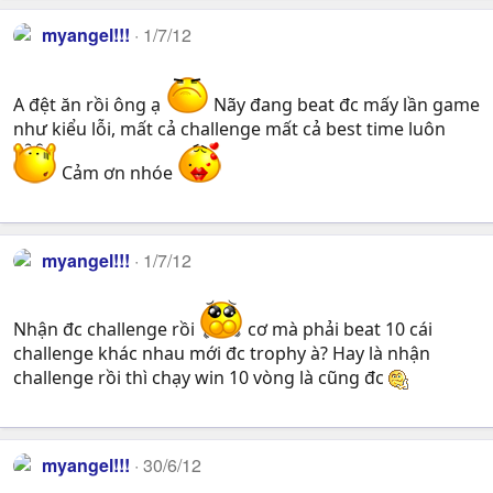
myangel!!!
1/7/12
A đệt ăn rồi ông ạ
Nãy đang beat đc mấy lần game
như kiểu lỗi, mất cả challenge mất cả best time luôn
Cảm ơn nhóe
myangel!!!
1/7/12
Nhận đc challenge rồi
cơ mà phải beat 10 cái
challenge khác nhau mới đc trophy à? Hay là nhận
challenge rồi thì chạy win 10 vòng là cũng đc
myangel!!!
30/6/12