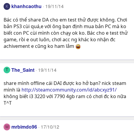
khanhcaothu
19/11/14
K
Bác có thể share DA cho em test thử được không. Chơi
bản PS3 cùi quá,e với ông bạn định mua bản PC mà ko
biết con PC cùi mình còn chạy ok ko. Bác cho e test thử
game, rồi e out luôn, chơi acc ng khác ko nhận đc
achivement e cũng ko ham lắm
The_Saint
19/11/14
T
share mình offline cái DAI được ko hở bạn? nick steam
mình là
http://steamcommunity.com/id/abcxyz91/
không biết i3 3220 với 7790 4gb ram có chơi đc ko nữa
T^T
mrbimdo96
17/10/12
M