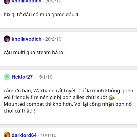
khoilavodich
20/2/10
hix :(, tớ đâu có mua game đâu :(
khoilavodich
20/2/10
cậu multi qua steam hả :o .
Hektor27
15/1/10
H
cảm ơn bạn, Warband rất tuyệt. Chỉ là mình không quen
với friendly fire nên cứ bị bọn allies chửi suốt
.
Mounted combat thì khó hơn. Với lại công nhận bọn nó
chơi cừ thật!!!
darklord64
10/1/10