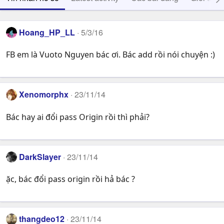
Hoang_HP_LL
5/3/16
FB em là Vuoto Nguyen bác ơi. Bác add rồi nói chuyện :)
Xenomorphx
23/11/14
Bác hay ai đổi pass Origin rồi thì phải?
DarkSlayer
23/11/14
ặc, bác đổi pass origin rồi hả bác ?
thangdeo12
23/11/14