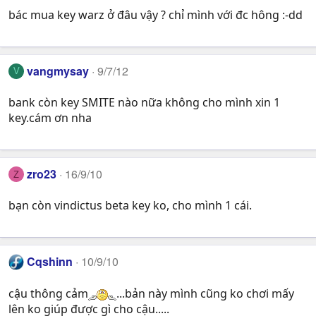
bác mua key warz ở đâu vậy ? chỉ mình với đc hông :-dd
vangmysay
9/7/12
V
bank còn key SMITE nào nữa không cho mình xin 1
key.cám ơn nha
zro23
16/9/10
Z
bạn còn vindictus beta key ko, cho mình 1 cái.
Cqshinn
10/9/10
cậu thông cảm
...bản này mình cũng ko chơi mấy
lên ko giúp được gì cho cậu.....