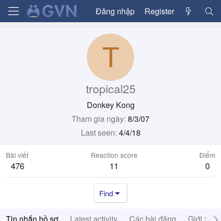
Đăng nhập
Register
T
tropical25
Donkey Kong
Tham gia ngày
8/3/07
Last seen
4/4/18
Bài viết
Reaction score
Điểm
476
11
0
Find
Tin nhắn hồ sơ
Latest activity
Các bài đăng
Giới thiệ