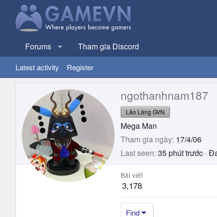
Forums
Tham gia Discord
Latest activity
Register
ngothanhnam187
Lão Làng GVN
Mega Man
Tham gia ngày
17/4/06
Last seen
35 phút trước
·
Đa
Bài viết
3,178
Find