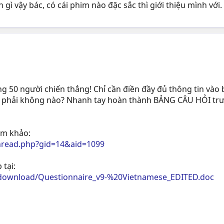
n gì vậy bác, có cái phim nào đặc sắc thì giới thiệu mình với.
g 50 người chiến thắng! Chỉ cần điền đầy đủ thông tin vào
 phải không nào? Nhanh tay hoàn thành BẢNG CÂU HỎI trướ
ham khảo:
hread.php?gid=14&aid=1099
 tại:
/download/Questionnaire_v9-%20Vietnamese_EDITED.doc