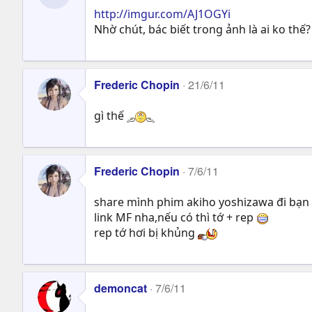
http://imgur.com/AJ1OGYi
Nhờ chút, bác biết trong ảnh là ai ko thế?
Frederic Chopin
21/6/11
gì thế
Frederic Chopin
7/6/11
share mình phim akiho yoshizawa đi bạn
link MF nha,nếu có thì tớ + rep
rep tớ hơi bị khủng
demoncat
7/6/11