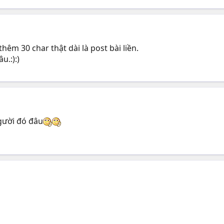
thêm 30 char thật dài là post bài liền.
u.:):)
gười đó đâu