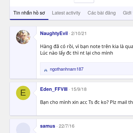
Tin nhắn hồ sơ
Latest activity
Các bài đăng
Giới 
NaughtyEvil
2/10/21
Hàng đã có rồi, vì bạn note trên kia là qu
Lúc nào lấy đc thì nt lại cho mình
ngothanhnam187
R
e
a
Eden_FFVIII
15/9/18
c
E
t
Bạn cho mình xin acc Ts đc ko? Plz mail t
i
o
n
s
samus
22/7/16
: