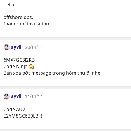
hello
offshorejobs,
foam roof insulation
syvil
20/11/11
6MX7GC3J2RB
Code Ninja
Bạn xóa bớt message trong hòm thư đi nhé
syvil
11/11/11
Code AU2
E2YM8GC6B9LB :)