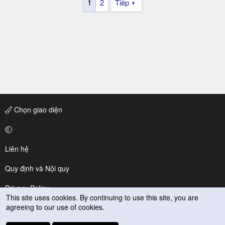
1
2
Tiếp
Chọn giao diện
Liên hệ
Quy định và Nội quy
Privacy Policy
This site uses cookies. By continuing to use this site, you are
agreeing to our use of cookies.
Trợ giúp