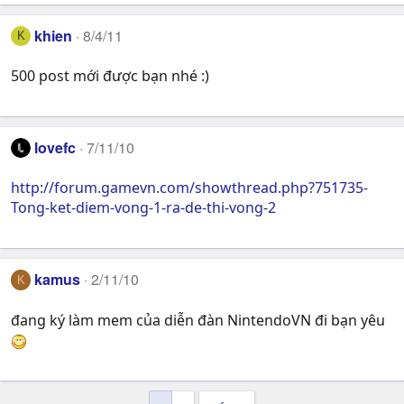
khien
8/4/11
K
500 post mới được bạn nhé :)
lovefc
7/11/10
http://forum.gamevn.com/showthread.php?751735-
Tong-ket-diem-vong-1-ra-de-thi-vong-2
kamus
2/11/10
K
đang ký làm mem của diễn đàn NintendoVN đi bạn yêu