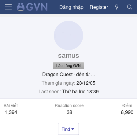
Đăng nhập
Register
samus
Lão Làng GVN
Dragon Quest
·
đến từ
...
Tham gia ngày
23/12/05
Last seen
Thứ ba lúc 18:39
Bài viết
Reaction score
Điểm
1,394
38
6,990
Find