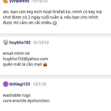
yuripaixdx
10/12/12
alo. bạn còn key kích hoạt firefall ko. mình có key mà
chơi được có 2 ngày cuối tuần à, nếu bạn cho mình
được thì cảm ơn rất nhiều
huykho192
31/10/12
email mình nè
huykho192@yahoo.com
quên mất là cần mail
tinhlagi123
12/1/12
T
washable rugs
cure erectile dysfunction