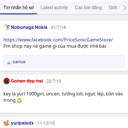
Tin nhắn hồ sơ
Latest activity
Các bài đăng
Giới thiệ
Nobunaga Nokia
31/7/18
https://www.facebook.com/PriceSonicGameStore/
Pm shop nay nè game gì của mua được nhé bác
samus
R
e
a
Gohan đẹp trai
22/7/16
c
t
key là yuri 1000giri, uncen, tướng loli, ngực lép, bắn vào
i
trong
o
n
s
:
yuripaixdx
11/12/12