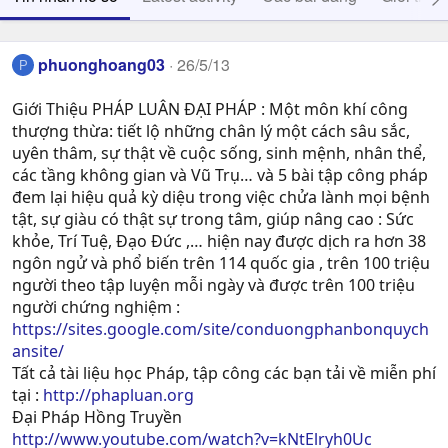
phuonghoang03
26/5/13
P
Giới Thiệu PHÁP LUÂN ĐẠI PHÁP : Một môn khí công
thượng thừa: tiết lộ những chân lý một cách sâu sắc,
uyên thâm, sự thật về cuộc sống, sinh mệnh, nhân thể,
các tầng không gian và Vũ Trụ… và 5 bài tập công pháp
đem lại hiệu quả kỳ diệu trong việc chửa lành mọi bệnh
tật, sự giàu có thật sự trong tâm, giúp nâng cao : Sức
khỏe, Trí Tuệ, Ðạo Ðức ,… hiện nay được dịch ra hơn 38
ngôn ngử và phổ biến trên 114 quốc gia , trên 100 triệu
người theo tập luyện mỗi ngày và được trên 100 triệu
người chứng nghiệm :
https://sites.google.com/site/conduongphanbonquych
ansite/
Tất cả tài liệu học Pháp, tập công các bạn tải về miễn phí
tại :
http://phapluan.org
Đại Pháp Hồng Truyền
http://www.youtube.com/watch?v=kNtElryh0Uc