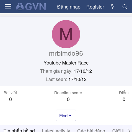
Đăng nhập
Register
M
mrbimdo96
Youtube Master Race
Tham gia ngày
17/10/12
Last seen
17/10/12
Bài viết
Reaction score
Điểm
0
0
0
Find
Tin nhắn hồ sơ
Latest activity
Các bài đăng
Giới thiệ