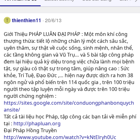
thienthien11
20/6/13
T
Giới Thiệu PHÁP LUÂN ĐẠI PHÁP : Một môn khí công
thượng thừa: tiết lộ những chân lý một cách sâu sắc,
uyên thâm, sự thật về cuộc sống, sinh mệnh, nhân thể,
các tầng không gian và Vũ Trụ… và 5 bài tập công pháp
đem lại hiệu quả kỳ diệu trong việc chửa lành mọi bệnh
tật, sự giàu có thật sự trong tâm, giúp nâng cao : Sức
khỏe, Trí Tuệ, Ðạo Ðức ,… hiện nay được dịch ra hơn 38
ngôn ngử và phổ biến trên 114 quốc gia , trên 100 triệu
người theo tập luyện mỗi ngày và được trên 100 triệu
người chứng nghiệm :
https://sites.google.com/site/conduongphanbonquych
ansite/
Tất cả tài liệu học Pháp, tập công các bạn tải về miễn phí
tại :
http://phapluan.org
Đại Pháp Hồng Truyền
http://www.youtube.com/watch?v=kNtElryh0Uc