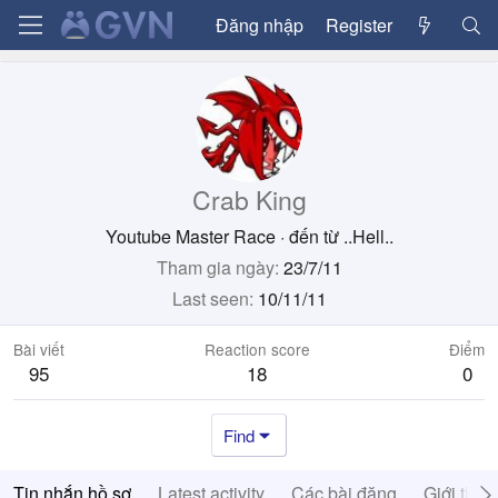
Đăng nhập
Register
Crab King
Youtube Master Race
·
đến từ
..Hell..
Tham gia ngày
23/7/11
Last seen
10/11/11
Bài viết
Reaction score
Điểm
95
18
0
Find
Tin nhắn hồ sơ
Latest activity
Các bài đăng
Giới thiệ