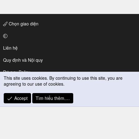
Chọn giao diện
Liên hệ
Quy định và Nội quy
Privacy Policy
This site uses cookies. By continuing to use this site, you are
agreeing to our use of cookies.
Trợ giúp
R
Accept
Tìm hiểu thêm.…
S
S