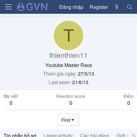
Đăng nhập
Register
T
thienthien11
Youtube Master Race
Tham gia ngày
27/5/13
Last seen
21/6/13
Bài viết
Reaction score
Điểm
0
0
0
Find
Tin nhắn hồ sơ
Latest activity
Các bài đăng
Giới thiệ