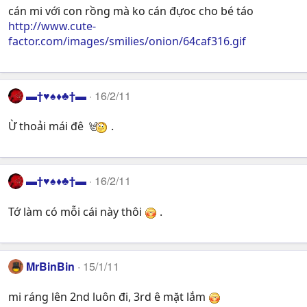
cán mi với con rồng mà ko cán đựoc cho bé táo
http://www.cute-
factor.com/images/smilies/onion/64caf316.gif
▬†♥♠♦♣†▬
16/2/11
Ừ thoải mái đê
.
▬†♥♠♦♣†▬
16/2/11
Tớ làm có mỗi cái này thôi
.
MrBinBin
15/1/11
mi ráng lên 2nd luôn đi, 3rd ê mặt lắm