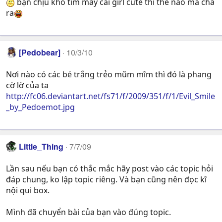
bạn chịu khó tìm mấy cai girl cute thì thế nào mà chã
ra
[Pedobear]
10/3/10
Nơi nào có các bé trắng trẻo mũm mĩm thì đó là phang
cờ lờ của ta
http://fc06.deviantart.net/fs71/f/2009/351/f/1/Evil_Smile
_by_Pedoemot.jpg
Little_Thing
7/7/09
Lần sau nếu bạn có thắc mắc hãy post vào các topic hỏi
đáp chung, ko lập topic riêng. Và bạn cũng nên đọc kĩ
nội qui box.
Mình đã chuyển bài của bạn vào đúng topic.