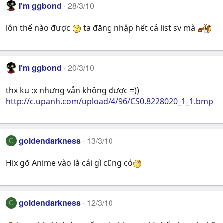
I'm ggbond
28/3/10
lôn thế nào được
ta đăng nhập hết cả list sv mà
I'm ggbond
20/3/10
thx ku :x nhưng vẫn không được =))
http://c.upanh.com/upload/4/96/CS0.8228020_1_1.bmp
goldendarkness
13/3/10
G
Hix gõ Anime vào là cái gì cũng có
goldendarkness
12/3/10
G