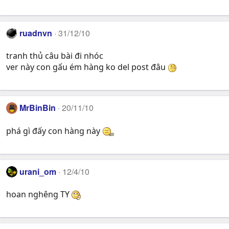
ruadnvn
31/12/10
tranh thủ câu bài đi nhóc
ver này con gấu ém hàng ko del post đâu
MrBinBin
20/11/10
phá gì đấy con hàng này
urani_om
12/4/10
hoan nghêng TY