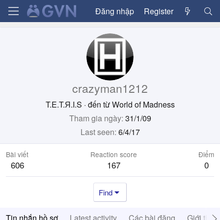
Đăng nhập
Register
crazyman1212
T.E.T.Я.I.S
·
đến từ
World of Madness
Tham gia ngày
31/1/09
Last seen
6/4/17
Bài viết
Reaction score
Điểm
606
167
0
Find
Tin nhắn hồ sơ
Latest activity
Các bài đăng
Giới thiệ