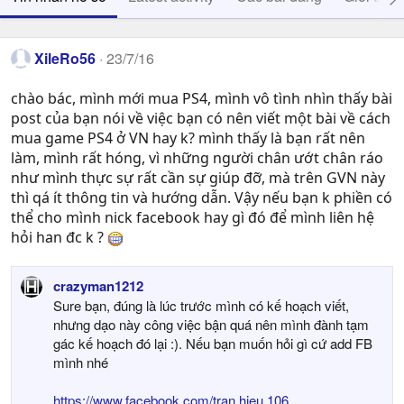
XileRo56
23/7/16
chào bác, mình mới mua PS4, mình vô tình nhìn thấy bài
post của bạn nói về việc bạn có nên viết một bài về cách
mua game PS4 ở VN hay k? mình thấy là bạn rất nên
làm, mình rất hóng, vì những người chân ướt chân ráo
như mình thực sự rất cần sự giúp đỡ, mà trên GVN này
thì qá ít thông tin và hướng dẫn. Vậy nếu bạn k phiền có
thể cho mình nick facebook hay gì đó để mình liên hệ
hỏi han đc k ?
crazyman1212
Sure bạn, đúng là lúc trước mình có kế hoạch viết,
nhưng dạo này công việc bận quá nên mình đành tạm
gác kế hoạch đó lại :). Nếu bạn muốn hỏi gì cứ add FB
mình nhé
https://www.facebook.com/tran.hieu.106