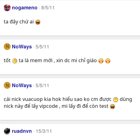
nogameno
8/5/11
ta đây chứ ai
NoWays
5/5/11
N
tốt
ta là mem mới , xin dc mi chỉ giáo
NoWays
5/5/11
N
cái nick vuacuop kia hok hiểu sao ko cm được
dùng
nick này để lấy vipcode , mi lấy đi để còn test
ruadnvn
15/3/11