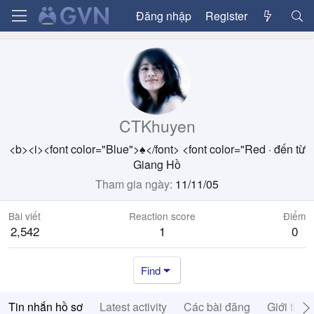
Đăng nhập
Register
CTKhuyen
<b><i><font color="Blue">♠</font> <font color="Red
·
đến từ
Giang Hồ
Tham gia ngày
11/11/05
Bài viết
Reaction score
Điểm
2,542
1
0
Find
Tin nhắn hồ sơ
Latest activity
Các bài đăng
Giới thiệ