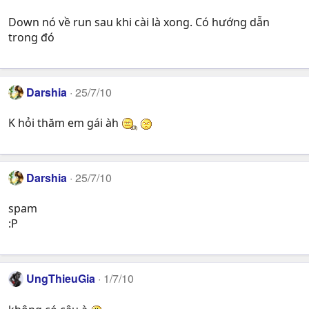
Down nó về run sau khi cài là xong. Có hướng dẫn
trong đó
Darshia
25/7/10
K hỏi thăm em gái àh
Darshia
25/7/10
spam
:P
UngThieuGia
1/7/10