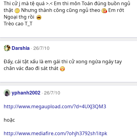
Thi cử j mà tệ quá >.< Em thi môn Toán đúng buồn ngủ
thật
Nhưng thành công cũng ngủ theo
Em rớt
Ngoại thg rồi
Trèo cao T_T
Darshia
26/7/10
Đấy, cái tật xấu là em gái thi cử xong ngứa ngáy tay
chân vác đao đi sát thát
yphanh2002
26/7/10
http://www.megaupload.com/?d=4UXJ3QM3
hoặc
http://www.mediafire.com/?ohjh3792sh1itpk