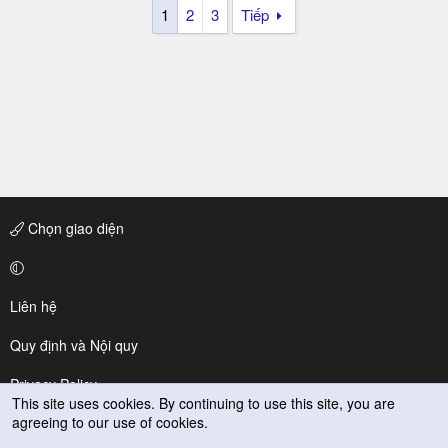
1
2
3
Tiếp
Chọn giao diện
Liên hệ
Quy định và Nội quy
Privacy Policy
This site uses cookies. By continuing to use this site, you are
agreeing to our use of cookies.
Trợ giúp