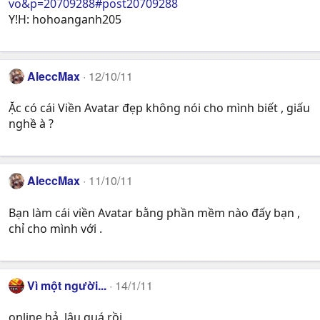
vo&p=20709288#post20709288
Y!H: hohoanganh205
AleccMax
12/10/11
Ặc có cái Viền Avatar đẹp không nói cho mình biết , giấu
nghề à ?
AleccMax
11/10/11
Bạn làm cái viền Avatar bằng phần mềm nào đấy bạn ,
chỉ cho mình với .
Vì một người...
14/1/11
online hả, lâu quá rồi