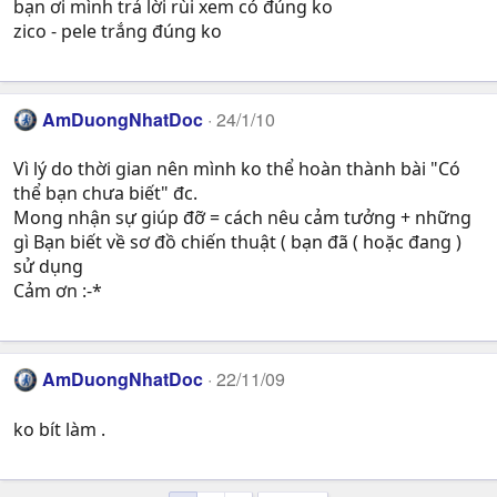
bạn ơi mình trả lời rùi xem có đúng ko
zico - pele trắng đúng ko
AmDuongNhatDoc
24/1/10
Vì lý do thời gian nên mình ko thể hoàn thành bài "Có
thể bạn chưa biết" đc.
Mong nhận sự giúp đỡ = cách nêu cảm tưởng + những
gì Bạn biết về sơ đồ chiến thuật ( bạn đã ( hoặc đang )
sử dụng
Cảm ơn :-*
AmDuongNhatDoc
22/11/09
ko bít làm .