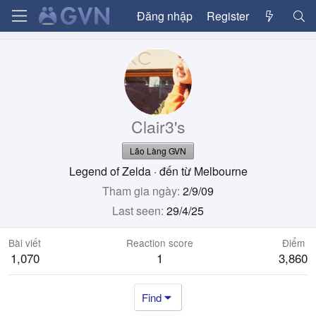
Đăng nhập
Register
Clair3's
Lão Làng GVN
Legend of Zelda
·
đến từ
Melbourne
Tham gia ngày
2/9/09
Last seen
29/4/25
Bài viết
Reaction score
Điểm
1,070
1
3,860
Find