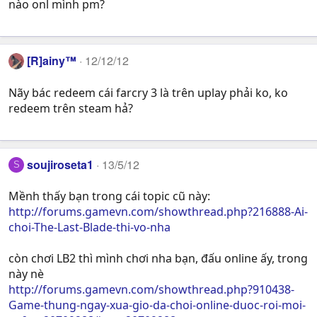
nào onl mình pm?
[R]ainy™
12/12/12
Nãy bác redeem cái farcry 3 là trên uplay phải ko, ko
redeem trên steam hả?
soujiroseta1
13/5/12
S
Mềnh thấy bạn trong cái topic cũ này:
http://forums.gamevn.com/showthread.php?216888-Ai-
choi-The-Last-Blade-thi-vo-nha
còn chơi LB2 thì mình chơi nha bạn, đấu online ấy, trong
này nè
http://forums.gamevn.com/showthread.php?910438-
Game-thung-ngay-xua-gio-da-choi-online-duoc-roi-moi-