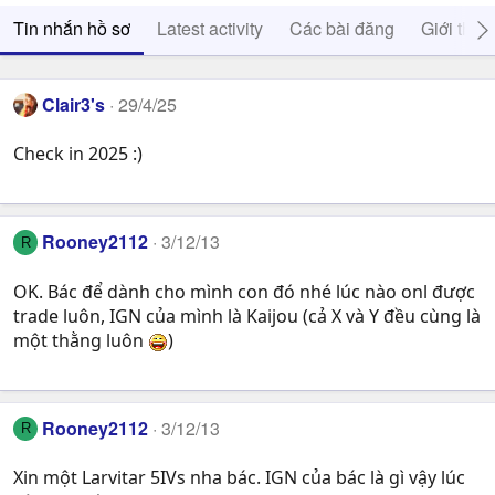
Tin nhắn hồ sơ
Latest activity
Các bài đăng
Giới thiệ
Clair3's
29/4/25
Check in 2025 :)
Rooney2112
3/12/13
R
OK. Bác để dành cho mình con đó nhé lúc nào onl được
trade luôn, IGN của mình là Kaijou (cả X và Y đều cùng là
một thằng luôn
)
Rooney2112
3/12/13
R
Xin một Larvitar 5IVs nha bác. IGN của bác là gì vậy lúc