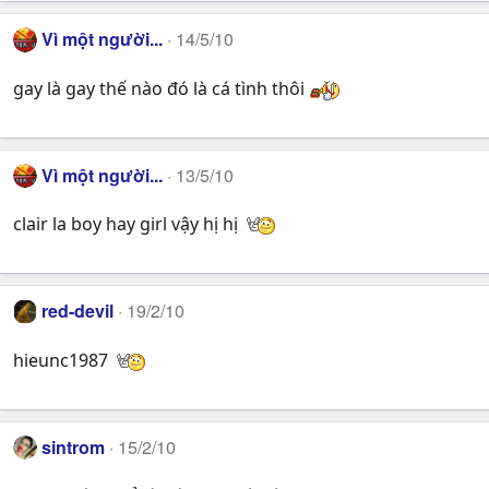
Vì một người...
14/5/10
gay là gay thế nào đó là cá tình thôi
Vì một người...
13/5/10
clair la boy hay girl vậy hị hị
red-devil
19/2/10
hieunc1987
sintrom
15/2/10