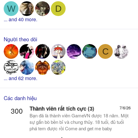
W
D
... and 40 more.
Người theo dõi
C
... and 62 more.
Các danh hiệu
Thành viên rất tích cực (3)
7/6/26
300
Bạn đã là thành viên GameVN được 18 năm. Một
sự gắn bò bền bỉ và chung thủy. 18 tuổi, đủ tuổi
phá tem được rồi Come and get me baby