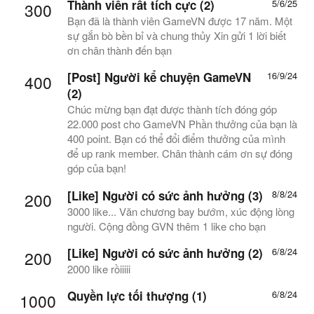
Thành viên rất tích cực (2)
5/6/25
300
Bạn đã là thành viên GameVN được 17 năm. Một
sự gắn bò bền bỉ và chung thủy Xin gửi 1 lời biết
ơn chân thành đến bạn
[Post] Người kể chuyện GameVN
16/9/24
400
(2)
Chúc mừng bạn đạt được thành tích đóng góp
22.000 post cho GameVN Phần thưởng của bạn là
400 point. Bạn có thể đổi điểm thưởng của mình
để up rank member. Chân thành cám ơn sự đóng
góp của bạn!
[Like] Người có sức ảnh hưởng (3)
8/8/24
200
3000 like... Văn chương bay bướm, xúc động lòng
người. Cộng đồng GVN thêm 1 like cho bạn
[Like] Người có sức ảnh hưởng (2)
6/8/24
200
2000 like rồiiiii
Quyền lực tối thượng (1)
6/8/24
1000