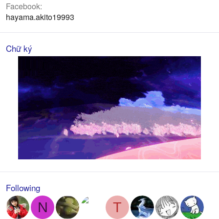
Facebook
hayama.akito19993
Chữ ký
Following
N
T