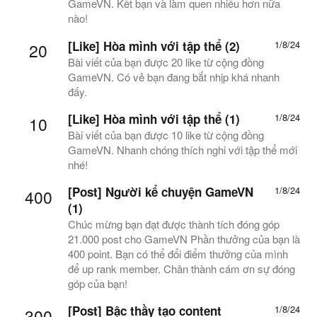
GameVN. Kết bạn và làm quen nhiều hơn nữa
nào!
[Like] Hòa mình với tập thể (2)
1/8/24
20
Bài viết của bạn được 20 like từ cộng đồng
GameVN. Có vẻ bạn đang bắt nhịp khá nhanh
đấy.
[Like] Hòa mình với tập thể (1)
1/8/24
10
Bài viết của bạn được 10 like từ cộng đồng
GameVN. Nhanh chóng thích nghi với tập thể mới
nhé!
[Post] Người kể chuyện GameVN
1/8/24
400
(1)
Chúc mừng bạn đạt được thành tích đóng góp
21.000 post cho GameVN Phần thưởng của bạn là
400 point. Bạn có thể đổi điểm thưởng của mình
để up rank member. Chân thành cám ơn sự đóng
góp của bạn!
[Post] Bậc thầy tạo content
1/8/24
300