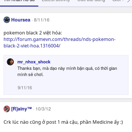
Hoursea
8/11/16
pokemon black 2 việt hóa:
http://forum.gamevn.com/threads/nds-pokemon-
black-2-viet-hoa.1316004/
mr_nhox_shock
Thanks bạn, mà dạo này mình bận quá, có thời gian
mình sẽ chơi.
9/11/16
[R]ainy™
10/3/12
Crk lúc nào cũng ở post 1 mà cậu, phần Medicine ấy :)