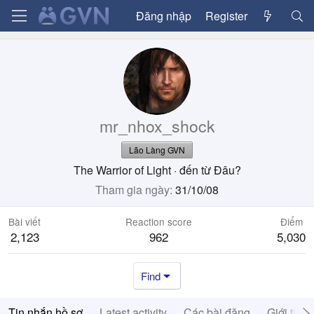
Đăng nhập
Register
mr_nhox_shock
Lão Làng GVN
The Warrior of Light
·
đến từ
Đâu?
Tham gia ngày
31/10/08
Bài viết
Reaction score
Điểm
2,123
962
5,030
Find
Tin nhắn hồ sơ
Latest activity
Các bài đăng
Giới thiệ