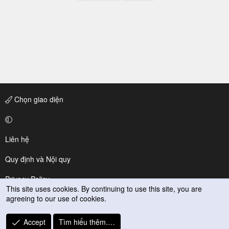
Chọn giao diện
Liên hệ
Quy định và Nội quy
Privacy Policy
This site uses cookies. By continuing to use this site, you are
agreeing to our use of cookies.
Trợ giúp
R
Accept
Tìm hiểu thêm.…