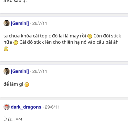
à ko sao :) .
[Gemini]
26/7/11
ta chưa khóa cái topic đó lại là may rồi
Còn đòi stick
nữa
Cái đó stick lên cho thiên hạ nó vào câu bài àh
[Gemini]
26/7/11
để làm gì
dark_dragons
29/6/11
Ừ ừ... ^^!