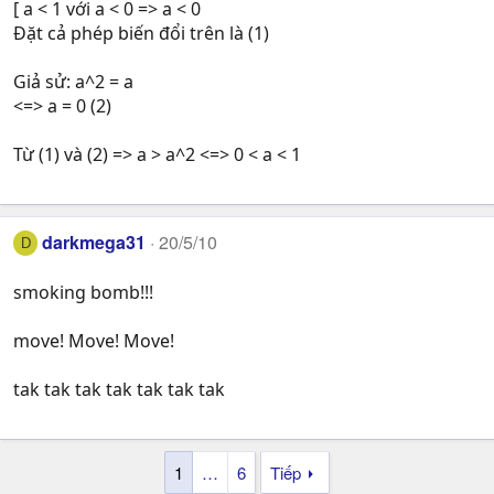
[ a < 1 với a < 0 => a < 0
Đặt cả phép biến đổi trên là (1)
Giả sử: a^2 = a
<=> a = 0 (2)
Từ (1) và (2) => a > a^2 <=> 0 < a < 1
darkmega31
20/5/10
D
smoking bomb!!!
move! Move! Move!
tak tak tak tak tak tak tak
1
…
6
Tiếp