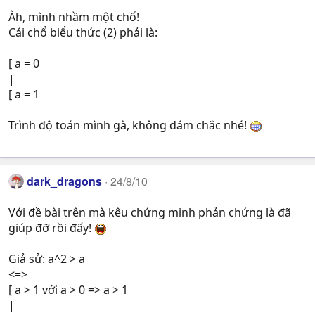
Àh, mình nhầm một chổ!
Cái chổ biểu thức (2) phải là:
[ a = 0
|
[ a = 1
Trình độ toán mình gà, không dám chắc nhé!
dark_dragons
24/8/10
Với đề bài trên mà kêu chứng minh phản chứng là đã
giúp đỡ rồi đấy!
Giả sử: a^2 > a
<=>
[ a > 1 với a > 0 => a > 1
|