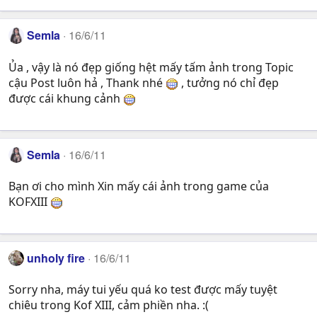
Semla
16/6/11
Ủa , vậy là nó đẹp giống hệt mấy tấm ảnh trong Topic
cậu Post luôn hả , Thank nhé
, tưởng nó chỉ đẹp
được cái khung cảnh
Semla
16/6/11
Bạn ơi cho mình Xin mấy cái ảnh trong game của
KOFXIII
unholy fire
16/6/11
Sorry nha, máy tui yếu quá ko test được mấy tuyệt
chiêu trong Kof XIII, cảm phiền nha. :(