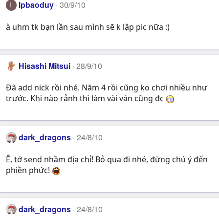
lpbaoduy
30/9/10
L
à uhm tk bạn lần sau mình sẽ k lập pic nữa :)
Hisashi Mitsui
28/9/10
Đã add nick rồi nhé. Năm 4 rồi cũng ko chơi nhiều như
trước. Khi nào rảnh thì làm vài ván cũng đc
dark_dragons
24/8/10
Ê, tớ send nhầm địa chỉ! Bỏ qua đi nhé, đừng chú ý đến
phiền phức!
dark_dragons
24/8/10