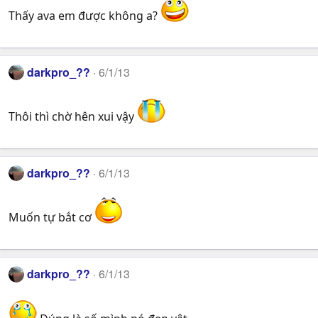
Thấy ava em được không a?
darkpro_??
6/1/13
Thôi thì chờ hên xui vậy
darkpro_??
6/1/13
Muốn tự bắt cơ
darkpro_??
6/1/13