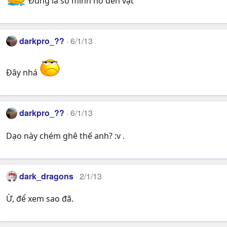
Đúng là số mình nó đen vật
darkpro_??
6/1/13
Đây nhá
darkpro_??
6/1/13
Dạo này chém ghê thế anh? :v .
dark_dragons
2/1/13
Ừ, để xem sao đã.