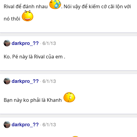
Rival để đánh nhau
. Nói vậy để kiếm cớ cãi lộn với
nó thôi
darkpro_??
6/1/13
Ko. Pé này là Rival của em .
darkpro_??
6/1/13
Bạn này ko phải là Khanh
darkpro_??
6/1/13