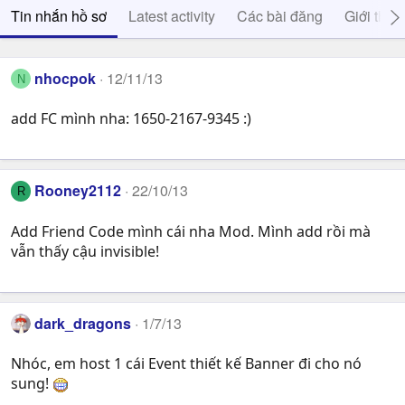
Tin nhắn hồ sơ
Latest activity
Các bài đăng
Giới thiệ
nhocpok
12/11/13
N
add FC mình nha: 1650-2167-9345 :)
Rooney2112
22/10/13
R
Add Friend Code mình cái nha Mod. Mình add rồi mà
vẫn thấy cậu invisible!
dark_dragons
1/7/13
Nhóc, em host 1 cái Event thiết kế Banner đi cho nó
sung!