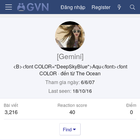
Đăng nhập
Register
[Gemini]
<B><font COLOR="DeepSkyBlue">Aqu</font><font
COLOR
·
đến từ
The Ocean
Tham gia ngày
6/6/07
Last seen
18/10/16
Bài viết
Reaction score
Điểm
3,216
40
0
Find