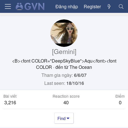
Đăng nhập
Register
[Gemini]
<B><font COLOR="DeepSkyBlue">Aqu</font><font
COLOR
·
đến từ
The Ocean
Tham gia ngày
6/6/07
Last seen
18/10/16
Bài viết
Reaction score
Điểm
3,216
40
0
Find