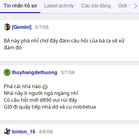
Tin nhắn hồ sơ
Latest activity
Các bài đăng
Giới thiệ
[Gemini]
5/7/08
BÀ này phá nhỉ chờ đấy đám câu hỏi của bà ta sẽ xử
đám đó
thuyhangdethuong
5/7/08
T
Phá cái nhà nào
Nhà này ít người ngó ngàng nhỉ
Có câu hỏi mới d89ố vui rùi đấy
GIờ đi quậy tiếp nhà dd và cụ nobitetua
lonton_16
6/6/08