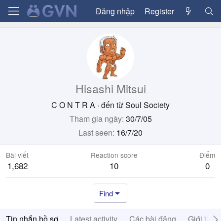
Đăng nhập
Register
Hisashi Mitsui
C O N T R A
·
đến từ
Soul Society
Tham gia ngày
30/7/05
Last seen
16/7/20
Bài viết
Reaction score
Điểm
1,682
10
0
Find
Tin nhắn hồ sơ
Latest activity
Các bài đăng
Giới thiệ