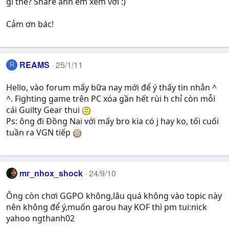
gì thế? Share anh em xem với :)
Cảm ơn bác!
REAMS
25/1/11
R
Hello, vào forum mấy bữa nay mới để ý thấy tin nhắn ^
^. Fighting game trên PC xóa gần hết rùi h chỉ còn mỗi
cái Guilty Gear thui
Ps: ông đi Đồng Nai với mấy bro kia có j hay ko, tối cuối
tuần ra VGN tiếp
mr_nhox_shock
24/9/10
Ông còn chơi GGPO không,lâu quá không vào topic này
nên không để ý,muốn garou hay KOF thì pm tui:nick
yahoo ngthanh02