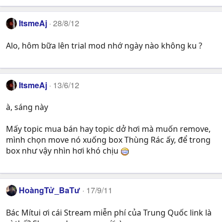
ItsmeAj
28/8/12
Alo, hôm bữa lên trial mod nhớ ngày nào không ku ?
ItsmeAj
13/6/12
à, sáng này
Mấy topic mua bán hay topic dở hơi mà muốn remove,
mình chọn move nó xuống box Thùng Rác ấy, để trong
box như vậy nhìn hơi khó chịu
HoàngTử_BaTư
17/9/11
Bác Mítui ơi cái Stream miễn phí của Trung Quốc link là