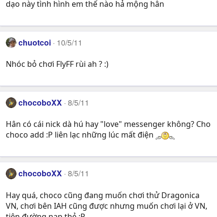
dạo này tình hình em thế nào hả mộng hân
chuotcoi
10/5/11
Nhóc bỏ chơi FlyFF rùi ah ? :)
chocoboXX
8/5/11
Hân có cái nick dà hú hay "love" messenger không? Cho
choco add :P liên lạc những lúc mất điện
chocoboXX
8/5/11
Hay quá, choco cũng đang muốn chơi thử Dragonica
VN, chơi bên IAH cũng được nhưng muốn chơi lại ở VN,
tiện đường nạp thẻ :P