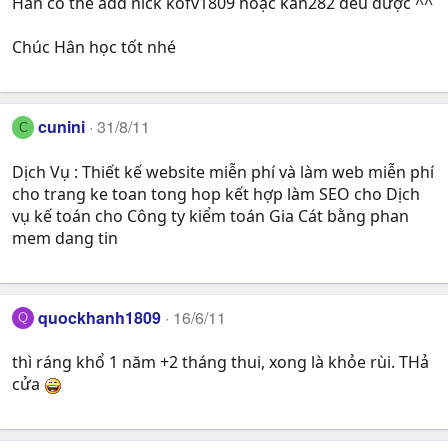
Hân có thể add nick kofv1809 hoặc kan282 đều được ^^
Chúc Hân học tốt nhé
cunini
31/8/11
C
Dịch Vụ : Thiết kế website miễn phí và làm web miễn phí
cho trang ke toan tong hop kết hợp làm SEO cho Dịch
vụ kế toán cho Công ty kiểm toán Gia Cát bằng phan
mem dang tin
quockhanh1809
16/6/11
Q
thì ráng khổ 1 năm +2 tháng thui, xong là khỏe rùi. THả
cửa