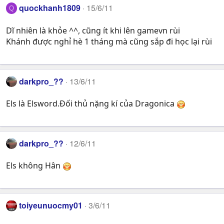
quockhanh1809
15/6/11
Q
Dĩ nhiên là khỏe ^^, cũng ít khi lên gamevn rùi
Khánh được nghỉ hè 1 tháng mà cũng sắp đi học lại rùi
darkpro_??
13/6/11
Els là Elsword.Đối thủ nặng kí của Dragonica
darkpro_??
12/6/11
Els không Hân
toiyeunuocmy01
3/6/11