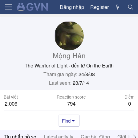
Đăng nhập
Register
Mộng Hân
The Warrior of Light
·
đến từ
On the Earth
Tham gia ngày
24/8/08
Last seen
23/7/14
Bài viết
Reaction score
Điểm
2,006
794
0
Find
Tin nhắn hồ sơ
Latest activity
Các bài đăng
Giới thiệ