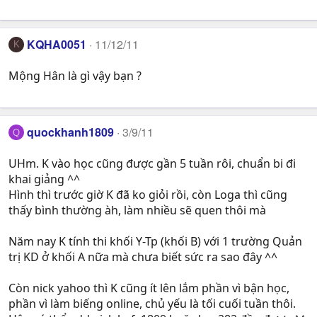
KQHA0051
11/12/11
K
Mộng Hân là gì vậy bạn ?
quockhanh1809
3/9/11
Q
UHm. K vào học cũng được gần 5 tuần rôi, chuẩn bi đi
khai giảng ^^
Hình thì trước giờ K đã ko giỏi rồi, còn Loga thì cũng
thấy bình thường àh, làm nhiều sẽ quen thôi mà
Năm nay K tính thi khối Y-Tp (khối B) với 1 trường Quản
trị KD ở khối A nữa mà chưa biết sức ra sao đây ^^
Còn nick yahoo thì K cũng ít lên lắm phần vì bận học,
phần vì làm biếng online, chủ yếu là tối cuối tuần thôi.