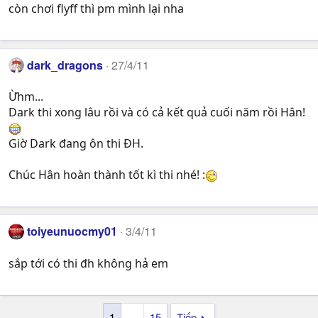
còn chơi flyff thì pm mình lại nha
dark_dragons
27/4/11
Ừhm...
Dark thi xong lâu rồi và có cả kết quả cuối năm rồi Hân!
Giờ Dark đang ôn thi ĐH.
Chúc Hân hoàn thành tốt kì thi nhé! :
toiyeunuocmy01
3/4/11
sắp tới có thi đh không hả em
1
…
15
Tiếp