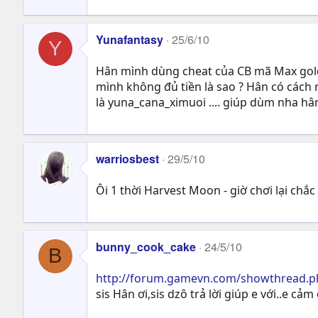
Yunafantasy
25/6/10
Y
Hân mình dùng cheat của CB mã Max gold 
mình không đủ tiền là sao ? Hân có các
là yuna_cana_ximuoi .... giúp dùm nha hân 
warriosbest
29/5/10
Ôi 1 thời Harvest Moon - giờ chơi lại chắ
bunny_cook_cake
24/5/10
B
http://forum.gamevn.com/showthread.p
sis Hân ơi,sis dzô trả lời giúp e với..e cảm