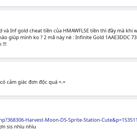
và Inf gold cheat tiền của HMAWFLSE tiền thì đầy mà khi
h nào giúp mình ko ? 2 mã này nè : Infinite Gold 1AAE3DD
!!!
c có cảm giác đơn độc quá =.=
hp?368306-Harvest-Moon-DS-Sprite-Station-Cute&p=1535
 ơn sis nhìu nhìu