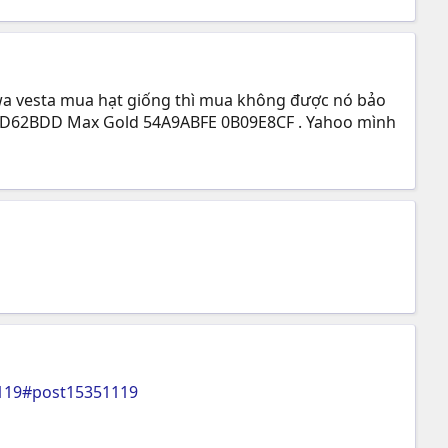
 wa vesta mua hạt giống thì mua không được nó bảo
C 73D62BDD Max Gold 54A9ABFE 0B09E8CF . Yahoo mình
1119#post15351119