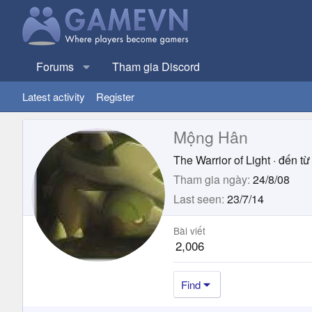
Forums
Tham gia Discord
Latest activity
Register
Mộng Hân
The Warrior of Light
·
đến từ
Tham gia ngày
24/8/08
Last seen
23/7/14
Bài viết
2,006
Find