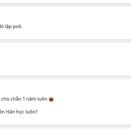
ó lập poll.
a cho chẵn 1 năm luôn
rên Hân học luôn?