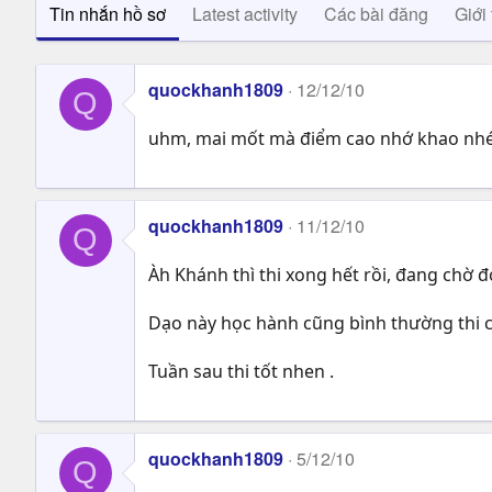
Tin nhắn hồ sơ
Latest activity
Các bài đăng
Giới 
quockhanh1809
12/12/10
Q
uhm, mai mốt mà điểm cao nhớ khao nh
quockhanh1809
11/12/10
Q
Àh Khánh thì thi xong hết rồi, đang chờ đ
Dạo này học hành cũng bình thường thi c
Tuần sau thi tốt nhen .
quockhanh1809
5/12/10
Q