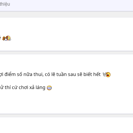
thiệu
é
ợi điểm số nữa thui, có lẽ tuần sau sẽ biết hết
ử thí cứ chơi xả láng