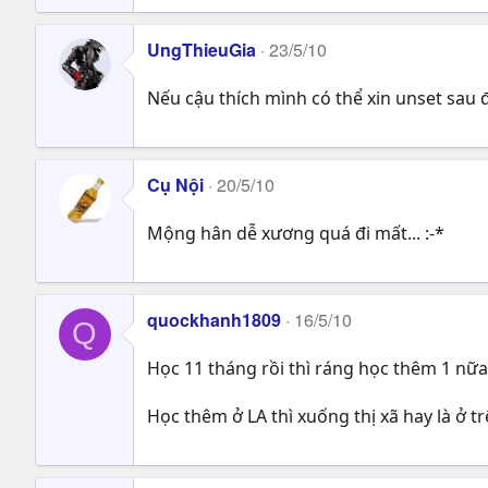
UngThieuGia
23/5/10
Nếu cậu thích mình có thể xin unset sau đ
Cụ Nội
20/5/10
Mộng hân dễ xương quá đi mất... :-*
quockhanh1809
16/5/10
Q
Học 11 tháng rồi thì ráng học thêm 1 nữ
Học thêm ở LA thì xuống thị xã hay là ở t