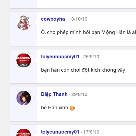
cowboyha
13/10/10
Ồ, cho phép mình hỏi bạn Mộng Hân là ai
toiyeunuocmy01
26/9/10
bạn hân còn chơi đột kich không vây
Diệp Thanh
29/8/10
bé Hân xinh
toiyeunuocmy01
17/8/10