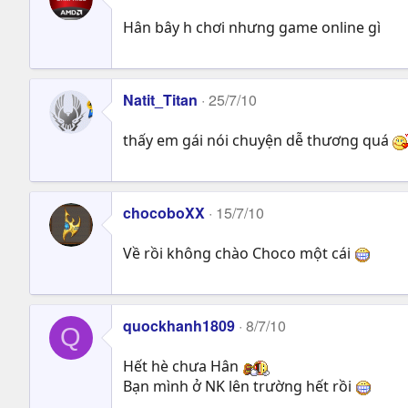
Hân bây h chơi nhưng game online gì
Natit_Titan
25/7/10
thấy em gái nói chuyện dễ thương quá
chocoboXX
15/7/10
Về rồi không chào Choco một cái
quockhanh1809
8/7/10
Q
Hết hè chưa Hân
Bạn mình ở NK lên trường hết rồi