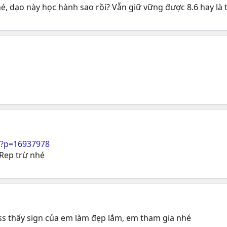
hé, dạo này học hành sao rồi? Vẫn giữ vững được 8.6 hay là 
p?p=16937978
Rep trừ nhé
s thấy sign của em làm đẹp lắm, em tham gia nhé