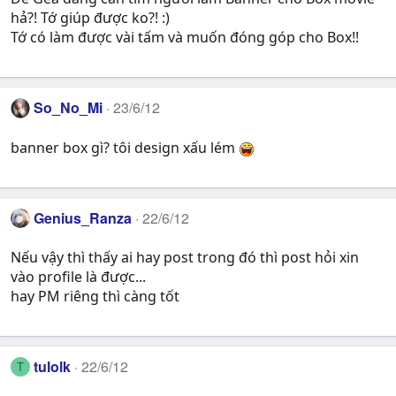
hả?! Tớ giúp được ko?! :)
Tớ có làm được vài tấm và muốn đóng góp cho Box!!
So_No_Mi
23/6/12
banner box gì? tôi design xấu lém
Genius_Ranza
22/6/12
Nếu vậy thì thấy ai hay post trong đó thì post hỏi xin
vào profile là được...
hay PM riêng thì càng tốt
tulolk
22/6/12
T