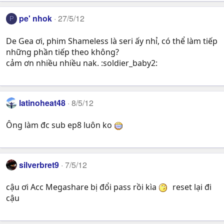
pe' nhok
27/5/12
P
De Gea ơi, phim Shameless là seri ấy nhỉ, có thể làm tiếp
những phần tiếp theo không?
cảm ơn nhiều nhiều nak. :soldier_baby2:
latinoheat48
8/5/12
Ông làm đc sub ep8 luôn ko
silverbret9
7/5/12
cậu ơi Acc Megashare bị đổi pass rồi kìa
reset lại đi
cậu