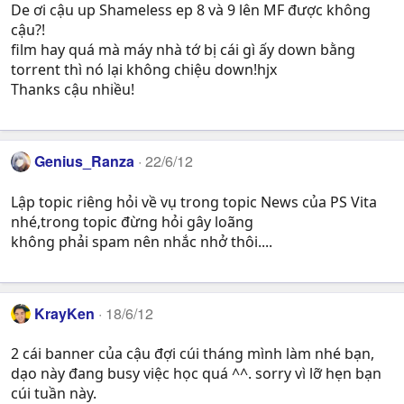
De ơi cậu up Shameless ep 8 và 9 lên MF được không
cậu?!
film hay quá mà máy nhà tớ bị cái gì ấy down bằng
torrent thì nó lại không chiệu down!hjx
Thanks cậu nhiều!
Genius_Ranza
22/6/12
Lập topic riêng hỏi về vụ trong topic News của PS Vita
nhé,trong topic đừng hỏi gây loãng
không phải spam nên nhắc nhở thôi....
KrayKen
18/6/12
2 cái banner của cậu đợi cúi tháng mình làm nhé bạn,
dạo này đang busy việc học quá ^^. sorry vì lỡ hẹn bạn
cúi tuần này.