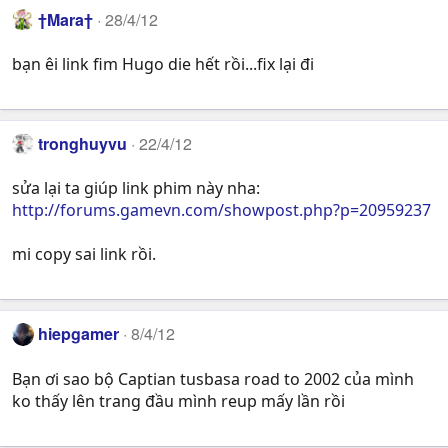
†Mara†
28/4/12
bạn êi link fim Hugo die hết rồi...fix lại đi
tronghuyvu
22/4/12
sửa lại ta giúp link phim này nha:
http://forums.gamevn.com/showpost.php?p=20959237
mi copy sai link rồi.
hiepgamer
8/4/12
Bạn ơi sao bộ Captian tusbasa road to 2002 của mình
ko thấy lên trang đầu mình reup mấy lần rồi