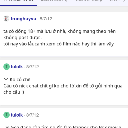
tronghuyvu
8/7/12
ta có đống 18+ mà lưu ở nhà, không mang theo nên
không post được.
tôi nay vào lảucanh xem có film nào hay thì làm vậy
tulolk
8/7/12
T
^^ Ko có chi!
Cậu có nick chat chít gì ko cho tớ xin để tớ gửi hình qua
cho cậu :)
tulolk
8/7/12
T
De Gea đang cần tìm người làm Banner cho Box movie