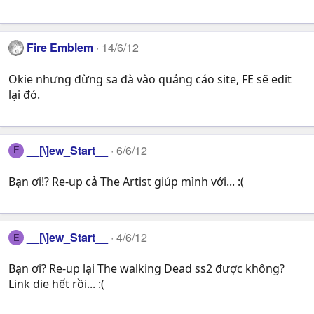
Fire Emblem
14/6/12
Okie nhưng đừng sa đà vào quảng cáo site, FE sẽ edit
lại đó.
__[\]ew_Start__
6/6/12
E
Bạn ơi!? Re-up cả The Artist giúp mình với... :(
__[\]ew_Start__
4/6/12
E
Bạn ơi? Re-up lại The walking Dead ss2 được không?
Link die hết rồi... :(