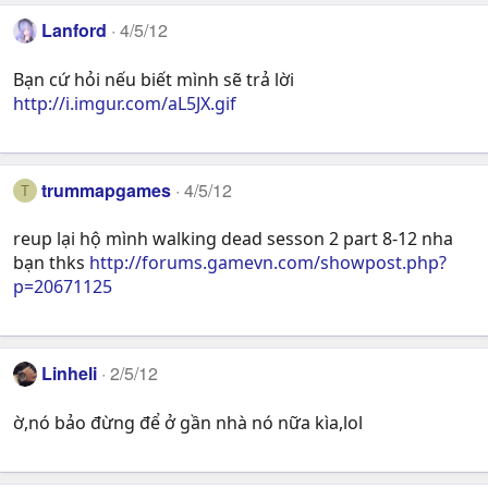
Lanford
4/5/12
Bạn cứ hỏi nếu biết mình sẽ trả lời
http://i.imgur.com/aL5JX.gif
trummapgames
4/5/12
T
reup lại hộ mình walking dead sesson 2 part 8-12 nha
bạn thks
http://forums.gamevn.com/showpost.php?
p=20671125
Linheli
2/5/12
ờ,nó bảo đừng để ở gần nhà nó nữa kìa,lol