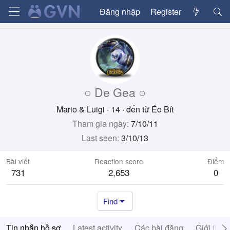
Đăng nhập
Register
○ De Gea ○
Mario & Luigi
·
14
·
đến từ
Éo Bít
Tham gia ngày
7/10/11
Last seen
3/10/13
Bài viết
Reaction score
Điểm
731
2,653
0
Find
Tin nhắn hồ sơ
Latest activity
Các bài đăng
Giới thiệ