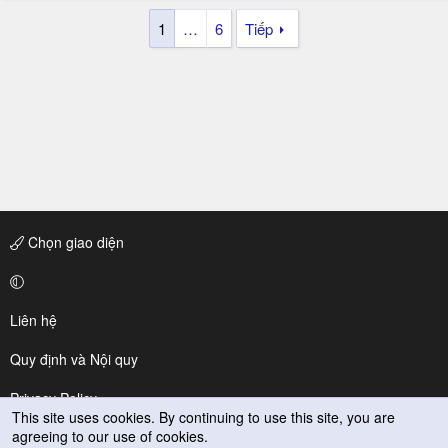
1
…
6
Tiếp
Chọn giao diện
Liên hệ
Quy định và Nội quy
Privacy Policy
This site uses cookies. By continuing to use this site, you are
agreeing to our use of cookies.
Trợ giúp