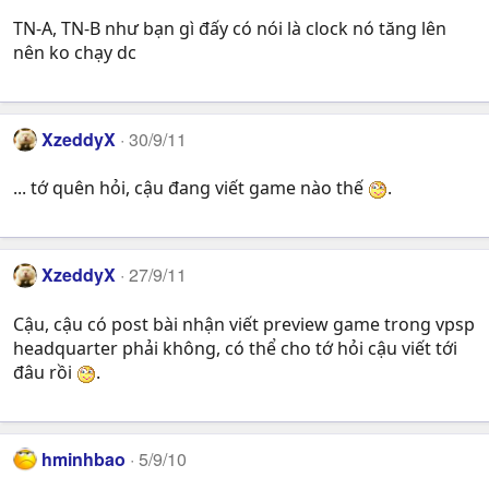
TN-A, TN-B như bạn gì đấy có nói là clock nó tăng lên
nên ko chạy dc
XzeddyX
30/9/11
... tớ quên hỏi, cậu đang viết game nào thế
.
XzeddyX
27/9/11
Cậu, cậu có post bài nhận viết preview game trong vpsp
headquarter phải không, có thể cho tớ hỏi cậu viết tới
đâu rồi
.
hminhbao
5/9/10