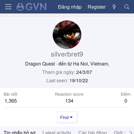
Đăng nhập
Register
silverbret9
Dragon Quest
·
đến từ
Ha Noi, Vietnam,
Tham gia ngày
24/3/07
Last seen
19/10/22
Bài viết
Reaction score
Điểm
1,365
134
0
Find
Tin nhắn hồ sơ
Latest activity
Các bài đăng
Giới thiệ