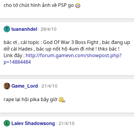
cho tớ chút hình ảnh về PSP go
tuananhdel
29/4/10
T
bác ơi , cái topic : God Of War 3 Boss Fight , bác đang up
dở cái Hades , bác up nốt hộ 4um đi nhé ! thks bác !
Link đây :
http://forum.gamevn.com/showpost.php?
p=14884484
Game_Lord
21/4/10
rape lại hội pika bây giờ
Laiev Shadowsong
21/4/10
L