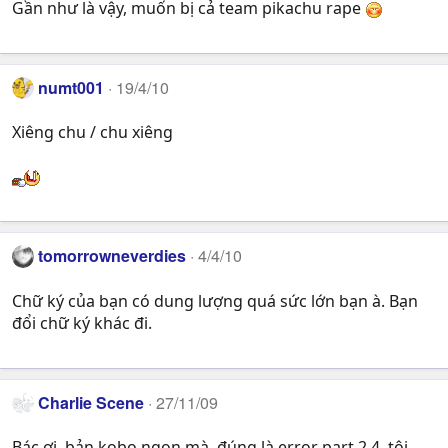
Gần như là vậy, muốn bị cả team pikachu rape
numt001
19/4/10
Xiêng chu / chu xiêng
tomorrowneverdies
4/4/10
Chữ ký của bạn có dung lượng quá sức lớn bạn à. Bạn
đổi chữ ký khác đi.
Charlie Scene
27/11/09
Bác ơi, bản kobo ngon mà, đúng là error part 2,4, tôi