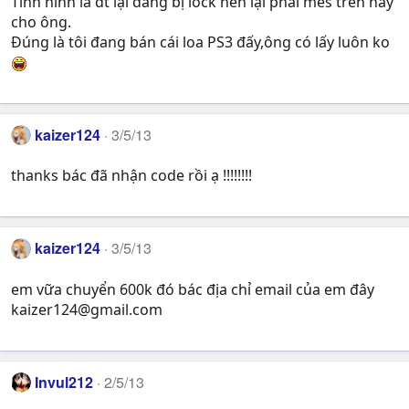
Tình hình là đt lại đang bị lock nên lại phải mes trên này
cho ông.
Đúng là tôi đang bán cái loa PS3 đấy,ông có lấy luôn ko
kaizer124
3/5/13
thanks bác đã nhận code rồi ạ !!!!!!!!
kaizer124
3/5/13
em vữa chuyển 600k đó bác địa chỉ email của em đây
kaizer124@gmail.com
Invul212
2/5/13