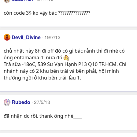
còn code 3$ ko vậy bác ???????????????
Devil_Divine
19/7/13
chủ nhật này 8h đi off đó cò gì bác rảnh thì đi nhé có
ông enfamama đi nữa đó
Trà sữa -18oC, 539 Sư Vạn Hạnh P13 Q10 TP.HCM. Chi
nhánh này có 2 khu bên trái và bên phải, hội mình
thường ngồi ở khu bên trái, lầu 1.
Rubedo
27/5/13
đã nhận dc rồi, thank ông nhé____