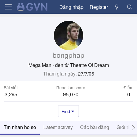
Đăng nhập
Register
bongphap
Mega Man
·
đến từ
Theatre Of Dream
Tham gia ngày
27/7/06
Bài viết
Reaction score
Điểm
3,295
95,070
0
Find
Tin nhắn hồ sơ
Latest activity
Các bài đăng
Giới thiệ