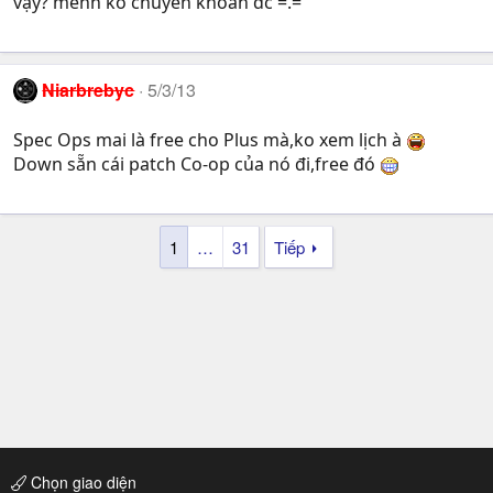
vậy? mềnh ko chuyển khoản đc =.=
Niarbrebyc
5/3/13
Spec Ops mai là free cho Plus mà,ko xem lịch à
Down sẵn cái patch Co-op của nó đi,free đó
1
…
31
Tiếp
Chọn giao diện