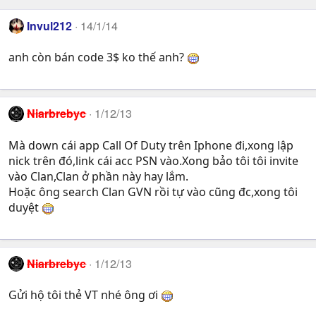
Invul212
14/1/14
anh còn bán code 3$ ko thế anh?
Niarbrebyc
1/12/13
Mà down cái app Call Of Duty trên Iphone đi,xong lập
nick trên đó,link cái acc PSN vào.Xong bảo tôi tôi invite
vào Clan,Clan ở phần này hay lắm.
Hoặc ông search Clan GVN rồi tự vào cũng đc,xong tôi
duyệt
Niarbrebyc
1/12/13
Gửi hộ tôi thẻ VT nhé ông ơi