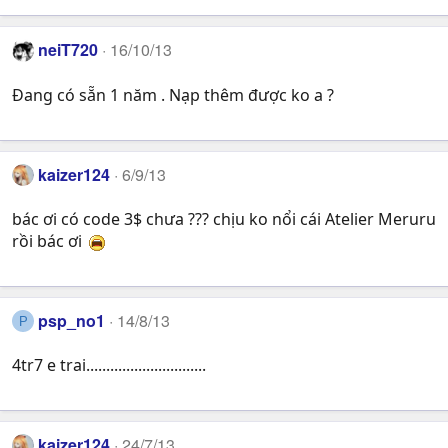
neiT720
16/10/13
Đang có sẵn 1 năm . Nạp thêm được ko a ?
kaizer124
6/9/13
bác ơi có code 3$ chưa ??? chịu ko nổi cái Atelier Meruru
rồi bác ơi
psp_no1
14/8/13
P
4tr7 e trai..............................
kaizer124
24/7/13